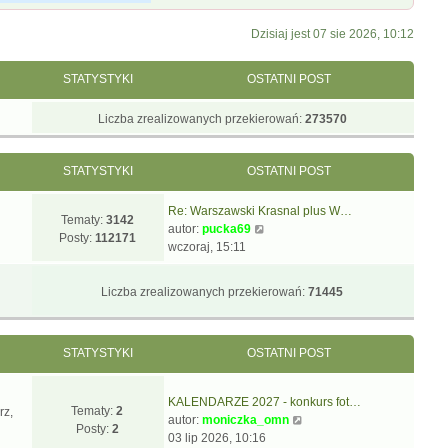
Dzisiaj jest 07 sie 2026, 10:12
STATYSTYKI
OSTATNI POST
Liczba zrealizowanych przekierowań:
273570
STATYSTYKI
OSTATNI POST
Re: Warszawski Krasnal plus W…
Tematy:
3142
W
autor:
pucka69
Posty:
112171
y
wczoraj, 15:11
ś
w
Liczba zrealizowanych przekierowań:
71445
i
e
t
STATYSTYKI
OSTATNI POST
l
n
a
KALENDARZE 2027 - konkurs fot…
j
Tematy:
2
rz,
W
autor:
moniczka_omn
n
Posty:
2
y
03 lip 2026, 10:16
o