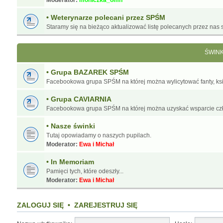
Moderator:
moniczka_omn
• Weterynarze polecani przez SPŚM
Staramy się na bieżąco aktualizować listę polecanych przez nas s
ŚWIN
• Grupa BAZAREK SPŚM
Facebookowa grupa SPŚM na której można wylicytować fanty, ksią
• Grupa CAVIARNIA
Facebookowa grupa SPŚM na której można uzyskać wsparcie cz
• Nasze świnki
Tutaj opowiadamy o naszych pupilach.
Moderator:
Ewa i Michał
• In Memoriam
Pamięci tych, które odeszły...
Moderator:
Ewa i Michał
ZALOGUJ SIĘ
•
ZAREJESTRUJ SIĘ