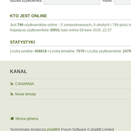
Nazwa użytkownika:
Hasło:
KTO JEST ONLINE
Jest
799
użytkowników online :: 0 zarejestrowanych, 0 ukrytych i 799 gości (
Najwięcej użytkowników (
9955
) było online 08 kwie 2026, 22:37
STATYSTYKI
Liczba postów:
408818
• Liczba tematów:
7070
• Liczba użytkowników:
2479
KANAŁ
CAVIARNIA
Nowe tematy
Strona główna
Technologię dostarcza
phpBB
® Forum Software © phpBB Limited