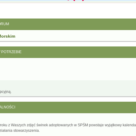
ORUM
Morskim
W POTRZEBIE
pcyjną.
ALNOŚCI
 roku z Waszych zdjęć świnek adoptowanych w SPŚM powstaje wyjątkowy kalenda
ziałania stowarzyszenia.