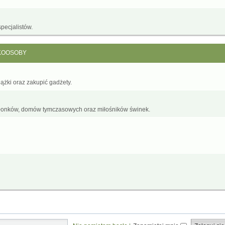
pecjalistów.
KOOSOBY
żki oraz zakupić gadżety.
łonków, domów tymczasowych oraz miłośników świnek.