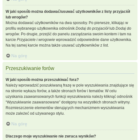
W jaki sposób można dodawać/usuwać użytkowników z listy przyjaciół
lub wrogów?
Można dodawać użytkowników na dwa sposoby. Po pierwsze, klikając w
profilu wybranego użytkownika odnośnik
Dodaj do przyjaciół
lub
Dodaj do
wrogów
. Po drugie, przejść do panelu zarządzania swoim kontem i tam na
karcie
Przyjaciele i wrogowie
wprowadzić odpowiednie dane użytkownika.
Na tej samej karcie można także usuwać użytkowników z list.
Na górę
Przeszukiwanie forów
W jaki sposób można przeszukiwać fora?
Należy wprowadzić poszukiwaną frazę w pole wyszukiwania znajdujące się
na stronie wykazu forów, a także stronach forów i tematów. W celu
uzyskania zaawansowanych funkcji wyszukiwania należy kliknąć odnośnik
“Wyszukiwanie zaawansowane” dostępny na wszystkich stronach witryny.
Rozmieszczenie elementów sterujących mechanizmem wyszukiwania
może zależeć od używanego stylu.
Na górę
Dlaczego moje wyszukiwanie nie zwraca wyników?