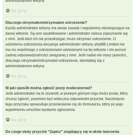
administratorem witryny.
Na górę
Dlaczego otrzymałem/otrzymałam ostrzeżenie?
Każdy administrator witryny ma swoje zasady i regulaminy obowiązujące na
danej witrynie. Są one opublikowane i administrator zaleca zapoznanie się
z nimi. Jeśli ktoś ich nie przestrzegał, może otrzymać ostrzeżenie. O
udzieleniu ostrzeżenia decyduje administrator witryny. phpBB Limited nie
ma nic wspólnego z ostrzeżeniami udzielanymi na tej witrynie i nie ponosi
żadnej odpowiedzialności związanej z nimi. Jeśli nadal nie masz jasności,
dlaczego otrzymałeś/otrzymałaś ostrzeżenie, skontaktuj się z
administratorem witryny.
Na górę
W jaki sposób można zgłosić posty moderatorowi?
Jeśli administrator na to zezwolił, w prawym górnym rogu treści posta, który
chcesz zgłosić, powinien być widoczny odpowiedni przycisk. Naciśnięcie
tego przycisku spowoduje przeniesienie cię do formularza, który po jego
wypełnieniu umożliwi wysłanie zgłoszenia.
Na górę
Do czego służy przycisk “Zapisz” znajdujący się w oknie tworzenia