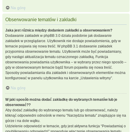
Na górę
Obserwowanie tematów i zakładki
Jaka jest różnica między dodaniem zakładki a obserwowaniem?
Dodawanie zakładek w phpBB 3.0 działa podobnie jak dodawanie
zakładek w przeglądarce. Użytkownik nie dostaje powiadomienia, gdy w
temacie pojawia się nowa treść. W phpBB 3.1 dodawanie zakładek
przypomina obserwowanie tematu. Użytkownik może być powiadamiany,
gdy nastąpi aktualizacja tematu oznaczonego zakładką. Funkcja
obserwowania powiadamia użytkownika – w wybrany przez niego sposób –
gdy w obserwowanym temacie bądź forum pojawiła się nowa treść.
Sposoby powiadamiania dla zakładek i obserwowanych elementów można
konfigurować w panelu użytkownika na karcie „Ustawienia witryny”.
Na górę
W jaki sposób można dodać zakładkę do wybranych tematów lub je
obserwować??
Aby dodać zakładkę do wybranego tematu lub go obserwować, należy
kliknąć odpowiedni odnośnik w menu “Narzędzia tematu” znajdujące się na
górze i na dole wątku.
Udzielenie odpowiedzi w temacie, gdy jest aktywna funkcja “Powiadamiaj o
opublikowaniu odpowiedzi” spowoduje włączenie obserwowania tematu.