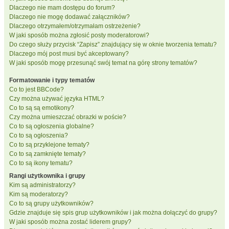
Dlaczego nie mam dostępu do forum?
Dlaczego nie mogę dodawać załączników?
Dlaczego otrzymałem/otrzymałam ostrzeżenie?
W jaki sposób można zgłosić posty moderatorowi?
Do czego służy przycisk “Zapisz” znajdujący się w oknie tworzenia tematu?
Dlaczego mój post musi być akceptowany?
W jaki sposób mogę przesunąć swój temat na górę strony tematów?
Formatowanie i typy tematów
Co to jest BBCode?
Czy można używać języka HTML?
Co to są są emotikony?
Czy można umieszczać obrazki w poście?
Co to są ogłoszenia globalne?
Co to są ogłoszenia?
Co to są przyklejone tematy?
Co to są zamknięte tematy?
Co to są ikony tematu?
Rangi użytkownika i grupy
Kim są administratorzy?
Kim są moderatorzy?
Co to są grupy użytkowników?
Gdzie znajduje się spis grup użytkowników i jak można dołączyć do grupy?
W jaki sposób można zostać liderem grupy?