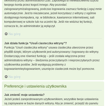
określony przez administratora czas. Zapobiega to niewłaściwemu użyciu
twojego konta przez kogoś innego. Aby pozostać
zalogowanym/zalogowaną, podczas logowania zaznacz funkcję
Loguj mnie
automatycznie
. Jest to niezalecane, jeżeli korzystasz z witryny z ogólnie
dostępnego komputera, np. w bibliotece, kawiarence internetowej, sali
komputerowej w szkole lub na uczelni itp. Jeśli nie widzisz tej funkcji,
oznacza to, że administrator ją wyłączył.
Na górę
Jak działa funkcja “Usuń ciasteczka witryny”?
Funkcja “Usuń ciasteczka witryny” usuwa ciasteczka utworzone przez
phpBB dzięki, którym użytkownik jest autoryzowany i logowany do witryny.
Dostarczają one również funkcję – jeśli została włączona przez
administratora witryny – śledzenia przeczytanych i nieprzeczytanych przez
użytkownika postów. Jeśli występują problemy z
logowaniem/wylogowaniem, usunięcie ciasteczek może być pomocne.
Na górę
Preferencje i ustawienia użytkownika
Jak zmienić moje ustawienia?
Jeżeli jesteś zarejestrowanym użytkownikiem, wszystkie twoje ustawienia
są zapisywane w bazie danych witryny. Aby je zmienić, przejdź do panelu