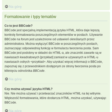
Na górę
Formatowanie i typy tematów
Co to jest BBCode?
BBCode jest specjalną implementacją języka HTML, która daje lepszą
kontrolę formatowania poszczególnych elementów w postach. Używanie
BBCode na forum jest uzależnione od ustawień określanych przez
administratora. Można wyłączyć BBCode w poszczególnych postach,
zaznaczając odpowiednią funkcję w formularzu tworzenia posta. Sam
BBCode jest podobny w składni do HTML-a, ale znaczniki zawarte są w
nawiasach kwadratowych [przykład] zamiast w używanych w HTML-u
nawiasach ostrych <przykład>. Aby uzyskać więcej informacji o BBCode,
zapoznaj się z przewodnikiem dostępnym ze strony tworzenia posta po
kliknięciu odnośnika
BBCode
.
Na górę
Czy można używać języka HTML?
Nie. Nie można używać i przetwarzać znaczników HTML na tej witrynie.
Większość formatowania, które dostarcza HTML, można uzyskać, używając
BBCode.
Na górę