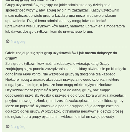
Grupy użytkowników, to grupy, na jakie administratorzy dzielą całą
społeczność witryny, aby łatwiej było nimi zarządzać. Każdy użytkownik
może należeć do wielu grup, a każda grupa może mieć swoje własne
uprawnienia. Dzięki temu administratorzy mogą łatwo zmieniać
uprawnienia wielu użytkowników naraz, nadawać uprawnienia moderatora
lub dawać dostęp użytkownikom do prywatnego forum.
Na górę
Gdzie znajduje się spis grup użytkowników i jak można dołączyć do
grupy?
Spis grup użytkowników można zobaczyć, otwierając kartę
Grupy
znajdującą się w panelu zarządzania kontem, który otwiera się po kliknięciu
odnośnika
Moje konto
. Nie wszystkie grupy są dostępne dla każdego.
Niektóre mogą wymagać akceptacji przyjęcia nowego członka, niektóre
mogą być zamknięte, a jeszcze inne mogą mieć ukrytych członków.
Użytkownik może poprosić o przyjęcie do danej grupy, naciskając
odpowiedni przycisk. Prośba o przyjęcie do grupy, która wymaga akceptacji
przyjęcia nowego członka, musi zostać zaakceptowana przez lidera grupy.
Może on poprosić użytkownika o podanie wyjaśnień, dlaczego chce on
dołączyć do tej grupy. W przypadku otrzymania negatywnej decyzji proszę
nie nękać lidera grupy pytaniami – widocznie miał on swoje powody.
Na górę