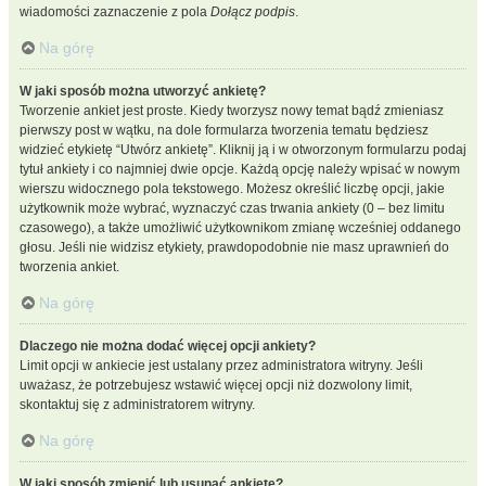
wiadomości zaznaczenie z pola
Dołącz podpis
.
Na górę
W jaki sposób można utworzyć ankietę?
Tworzenie ankiet jest proste. Kiedy tworzysz nowy temat bądź zmieniasz
pierwszy post w wątku, na dole formularza tworzenia tematu będziesz
widzieć etykietę “Utwórz ankietę”. Kliknij ją i w otworzonym formularzu podaj
tytuł ankiety i co najmniej dwie opcje. Każdą opcję należy wpisać w nowym
wierszu widocznego pola tekstowego. Możesz określić liczbę opcji, jakie
użytkownik może wybrać, wyznaczyć czas trwania ankiety (0 – bez limitu
czasowego), a także umożliwić użytkownikom zmianę wcześniej oddanego
głosu. Jeśli nie widzisz etykiety, prawdopodobnie nie masz uprawnień do
tworzenia ankiet.
Na górę
Dlaczego nie można dodać więcej opcji ankiety?
Limit opcji w ankiecie jest ustalany przez administratora witryny. Jeśli
uważasz, że potrzebujesz wstawić więcej opcji niż dozwolony limit,
skontaktuj się z administratorem witryny.
Na górę
W jaki sposób zmienić lub usunąć ankietę?