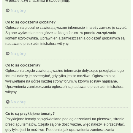
w poście, użyj znacznika BBCode
[img]
.
Na górę
Co to są ogłoszenia globalne?
Ogłoszenia globalne zawierają ważne informacje i należy zawsze je czytać.
Są one wyświetlane na górze każdego forum i w panelu zarządzania
kontem użytkownika. Uprawnienia zamieszczania ogłoszeń globalnych są
nadawane przez administratora witryny.
Na górę
Co to są ogłoszenia?
Ogłoszenia często zawierają ważne informacje dotyczące przeglądanego
forum i należy je przeczytać, gdy tylko jest to możliwe. Ogłoszenia są
wyświetlane na górze każdej strony forum, w którym zostały napisane.
Uprawnienia zamieszczania ogłoszeń są nadawane przez administratora
witryny.
Na górę
Co to są przyklejone tematy?
Przyklejone tematy są wyświetlane pod ogłoszeniami na pierwszej stronie
przeglądu tematów. Często są one dość ważne, więc należy je przeczytać,
gdy tylko jest to możliwe. Podobnie, jak uprawnienia zamieszczania