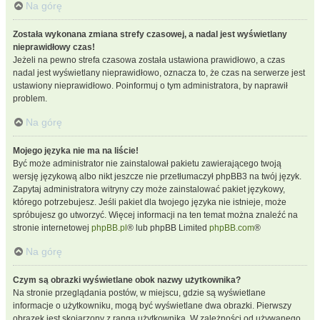
Na górę
Została wykonana zmiana strefy czasowej, a nadal jest wyświetlany
nieprawidłowy czas!
Jeżeli na pewno strefa czasowa została ustawiona prawidłowo, a czas
nadal jest wyświetlany nieprawidłowo, oznacza to, że czas na serwerze jest
ustawiony nieprawidłowo. Poinformuj o tym administratora, by naprawił
problem.
Na górę
Mojego języka nie ma na liście!
Być może administrator nie zainstalował pakietu zawierającego twoją
wersję językową albo nikt jeszcze nie przetłumaczył phpBB3 na twój język.
Zapytaj administratora witryny czy może zainstalować pakiet językowy,
którego potrzebujesz. Jeśli pakiet dla twojego języka nie istnieje, może
spróbujesz go utworzyć. Więcej informacji na ten temat można znaleźć na
stronie internetowej
phpBB.pl
® lub phpBB Limited
phpBB.com
®
Na górę
Czym są obrazki wyświetlane obok nazwy użytkownika?
Na stronie przeglądania postów, w miejscu, gdzie są wyświetlane
informacje o użytkowniku, mogą być wyświetlane dwa obrazki. Pierwszy
obrazek jest skojarzony z rangą użytkownika. W zależności od używanego