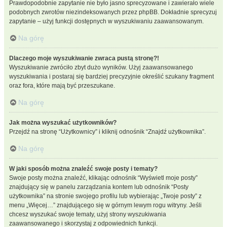
Prawdopodobnie zapytanie nie było jasno sprecyzowane i zawierało wiele
podobnych zwrotów niezindeksowanych przez phpBB. Dokładnie sprecyzuj
zapytanie – użyj funkcji dostępnych w wyszukiwaniu zaawansowanym.
Na górę
Dlaczego moje wyszukiwanie zwraca pustą stronę?!
Wyszukiwanie zwróciło zbyt dużo wyników. Użyj zaawansowanego
wyszukiwania i postaraj się bardziej precyzyjnie określić szukany fragment
oraz fora, które mają być przeszukane.
Na górę
Jak można wyszukać użytkowników?
Przejdź na stronę “Użytkownicy” i kliknij odnośnik “Znajdź użytkownika”.
Na górę
W jaki sposób można znaleźć swoje posty i tematy?
Swoje posty można znaleźć, klikając odnośnik “Wyświetl moje posty”
znajdujący się w panelu zarządzania kontem lub odnośnik “Posty
użytkownika” na stronie swojego profilu lub wybierając „Twoje posty” z
menu „Więcej…” znajdującego się w górnym lewym rogu witryny. Jeśli
chcesz wyszukać swoje tematy, użyj strony wyszukiwania
zaawansowanego i skorzystaj z odpowiednich funkcji.