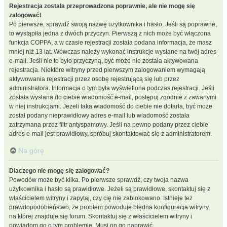
Rejestracja została przeprowadzona poprawnie, ale nie mogę się
zalogować!
Po pierwsze, sprawdź swoją nazwę użytkownika i hasło. Jeśli są poprawne,
to wystąpiła jedna z dwóch przyczyn. Pierwszą z nich może być włączona
funkcja COPPA, a w czasie rejestracji została podana informacja, że masz
mniej niż 13 lat. Wówczas należy wykonać instrukcje wysłane na twój adres
e-mail. Jeśli nie to było przyczyną, być może nie została aktywowana
rejestracja. Niektóre witryny przed pierwszym zalogowaniem wymagają
aktywowania rejestracji przez osobę rejestrującą się lub przez
administratora. Informacja o tym była wyświetlona podczas rejestracji. Jeśli
została wysłana do ciebie wiadomość e-mail, postępuj zgodnie z zawartymi
w niej instrukcjami. Jeżeli taka wiadomość do ciebie nie dotarła, być może
został podany nieprawidłowy adres e-mail lub wiadomość została
zatrzymana przez filtr antyspamowy. Jeśli na pewno podany przez ciebie
adres e-mail jest prawidłowy, spróbuj skontaktować się z administratorem.
Na górę
Dlaczego nie mogę się zalogować?
Powodów może być kilka. Po pierwsze sprawdź, czy twoja nazwa
użytkownika i hasło są prawidłowe. Jeżeli są prawidłowe, skontaktuj się z
właścicielem witryny i zapytaj, czy cię nie zablokowano. Istnieje też
prawdopodobieństwo, że problem powoduje błędna konfiguracja witryny,
na której znajduje się forum. Skontaktuj się z właścicielem witryny i
powiadom go o tym problemie. Musi on go naprawić.