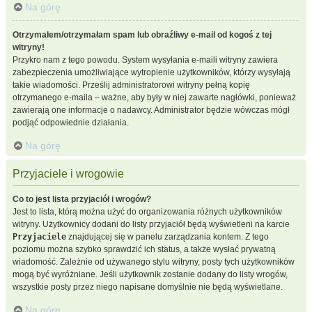
Na górę
Otrzymałem/otrzymałam spam lub obraźliwy e-mail od kogoś z tej
witryny!
Przykro nam z tego powodu. System wysyłania e-maili witryny zawiera
zabezpieczenia umożliwiające wytropienie użytkowników, którzy wysyłają
takie wiadomości. Prześlij administratorowi witryny pełną kopię
otrzymanego e-maila – ważne, aby były w niej zawarte nagłówki, ponieważ
zawierają one informacje o nadawcy. Administrator będzie wówczas mógł
podjąć odpowiednie działania.
Na górę
Przyjaciele i wrogowie
Co to jest lista przyjaciół i wrogów?
Jest to lista, którą można użyć do organizowania różnych użytkowników
witryny. Użytkownicy dodani do listy przyjaciół będą wyświetleni na karcie
Przyjaciele
znajdującej się w panelu zarządzania kontem. Z tego
poziomu można szybko sprawdzić ich status, a także wysłać prywatną
wiadomość. Zależnie od używanego stylu witryny, posty tych użytkowników
mogą być wyróżniane. Jeśli użytkownik zostanie dodany do listy wrogów,
wszystkie posty przez niego napisane domyślnie nie będą wyświetlane.
Na górę