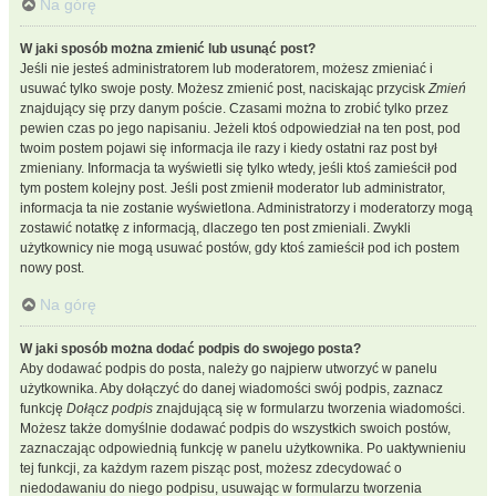
Na górę
W jaki sposób można zmienić lub usunąć post?
Jeśli nie jesteś administratorem lub moderatorem, możesz zmieniać i
usuwać tylko swoje posty. Możesz zmienić post, naciskając przycisk
Zmień
znajdujący się przy danym poście. Czasami można to zrobić tylko przez
pewien czas po jego napisaniu. Jeżeli ktoś odpowiedział na ten post, pod
twoim postem pojawi się informacja ile razy i kiedy ostatni raz post był
zmieniany. Informacja ta wyświetli się tylko wtedy, jeśli ktoś zamieścił pod
tym postem kolejny post. Jeśli post zmienił moderator lub administrator,
informacja ta nie zostanie wyświetlona. Administratorzy i moderatorzy mogą
zostawić notatkę z informacją, dlaczego ten post zmieniali. Zwykli
użytkownicy nie mogą usuwać postów, gdy ktoś zamieścił pod ich postem
nowy post.
Na górę
W jaki sposób można dodać podpis do swojego posta?
Aby dodawać podpis do posta, należy go najpierw utworzyć w panelu
użytkownika. Aby dołączyć do danej wiadomości swój podpis, zaznacz
funkcję
Dołącz podpis
znajdującą się w formularzu tworzenia wiadomości.
Możesz także domyślnie dodawać podpis do wszystkich swoich postów,
zaznaczając odpowiednią funkcję w panelu użytkownika. Po uaktywnieniu
tej funkcji, za każdym razem pisząc post, możesz zdecydować o
niedodawaniu do niego podpisu, usuwając w formularzu tworzenia