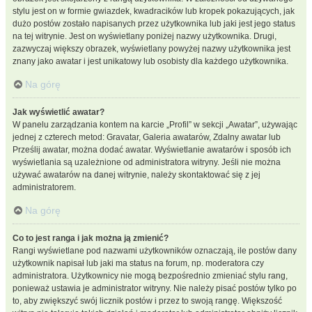
stylu jest on w formie gwiazdek, kwadracików lub kropek pokazujących, jak
dużo postów zostało napisanych przez użytkownika lub jaki jest jego status
na tej witrynie. Jest on wyświetlany poniżej nazwy użytkownika. Drugi,
zazwyczaj większy obrazek, wyświetlany powyżej nazwy użytkownika jest
znany jako awatar i jest unikatowy lub osobisty dla każdego użytkownika.
Na górę
Jak wyświetlić awatar?
W panelu zarządzania kontem na karcie „Profil” w sekcji „Awatar”, używając
jednej z czterech metod: Gravatar, Galeria awatarów, Zdalny awatar lub
Prześlij awatar, można dodać awatar. Wyświetlanie awatarów i sposób ich
wyświetlania są uzależnione od administratora witryny. Jeśli nie można
używać awatarów na danej witrynie, należy skontaktować się z jej
administratorem.
Na górę
Co to jest ranga i jak można ją zmienić?
Rangi wyświetlane pod nazwami użytkowników oznaczają, ile postów dany
użytkownik napisał lub jaki ma status na forum, np. moderatora czy
administratora. Użytkownicy nie mogą bezpośrednio zmieniać stylu rang,
ponieważ ustawia je administrator witryny. Nie należy pisać postów tylko po
to, aby zwiększyć swój licznik postów i przez to swoją rangę. Większość