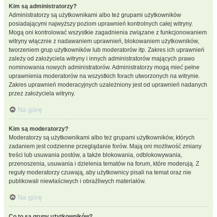
Kim są administratorzy?
Administratorzy są użytkownikami albo też grupami użytkowników
posiadającymi najwyższy poziom uprawnień kontrolnych całej witryny.
Mogą oni kontrolować wszystkie zagadnienia związane z funkcjonowaniem
witryny włącznie z nadawaniem uprawnień, blokowaniem użytkowników,
tworzeniem grup użytkowników lub moderatorów itp. Zakres ich uprawnień
zależy od założyciela witryny i innych administratorów mających prawo
nominowania nowych administratorów. Administratorzy mogą mieć pełne
uprawnienia moderatorów na wszystkich forach utworzonych na witrynie.
Zakres uprawnień moderacyjnych uzależniony jest od uprawnień nadanych
przez założyciela witryny.
Na górę
Kim są moderatorzy?
Moderatorzy są użytkownikami albo też grupami użytkowników, których
zadaniem jest codzienne przeglądanie forów. Mają oni możliwość zmiany
treści lub usuwania postów, a także blokowania, odblokowywania,
przenoszenia, usuwania i dzielenia tematów na forum, które moderują. Z
reguły moderatorzy czuwają, aby użytkownicy pisali na temat oraz nie
publikowali niewłaściwych i obraźliwych materiałów.
Na górę
Co to są grupy użytkowników?