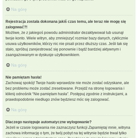
Na górę
Rejestracja została dokonana jakiś czas temu, ale teraz nie mogę się
zalogować?!
Możliwe, że z jakiegoś powodu administrator dezaktywował lub usunął
twoje konto. Wiele witryn, aby zmniejszyć rozmiar bazy danych, cyklicznie
usuwa użytkowników, którzy nic nie pisali przez dłuższy czas. Jeśli tak się
stało, spróbuj zarejestrować się ponownie i bądź bardziej aktywnym i
zaangażowanym w dyskusje użytkownikiem.
Na górę
Nie pamiętam hasła!
Zachowaj spokój! Twoje hasło wprawdzie nie może zostać odzyskane, ale
bez problemu może zostać zresetowane. Przejdź na stronę logowania i
kliknij odnośnik “Nie pamiętam hasła”. Postępuj zgodnie z instrukcjami, a
prawdopodobnie niedługo znów będziesz móc się zalogować.
Na górę
Dlaczego następuje automatyczne wylogowanie?
Jeżeli w czasie logowania nie zaznaczysz funkcji
Zapamiętaj mnie
, witryna
zachowa informację o tym, że twój pobyt na tej witrynie będzie trwał tylko