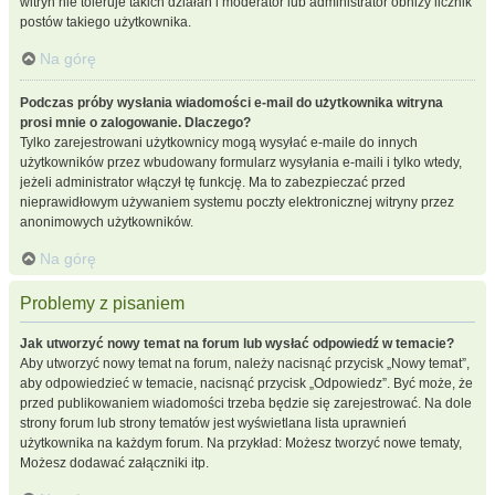
witryn nie toleruje takich działań i moderator lub administrator obniży licznik
postów takiego użytkownika.
Na górę
Podczas próby wysłania wiadomości e-mail do użytkownika witryna
prosi mnie o zalogowanie. Dlaczego?
Tylko zarejestrowani użytkownicy mogą wysyłać e-maile do innych
użytkowników przez wbudowany formularz wysyłania e-maili i tylko wtedy,
jeżeli administrator włączył tę funkcję. Ma to zabezpieczać przed
nieprawidłowym używaniem systemu poczty elektronicznej witryny przez
anonimowych użytkowników.
Na górę
Problemy z pisaniem
Jak utworzyć nowy temat na forum lub wysłać odpowiedź w temacie?
Aby utworzyć nowy temat na forum, należy nacisnąć przycisk „Nowy temat”,
aby odpowiedzieć w temacie, nacisnąć przycisk „Odpowiedz”. Być może, że
przed publikowaniem wiadomości trzeba będzie się zarejestrować. Na dole
strony forum lub strony tematów jest wyświetlana lista uprawnień
użytkownika na każdym forum. Na przykład: Możesz tworzyć nowe tematy,
Możesz dodawać załączniki itp.