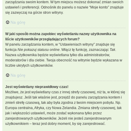
zarządzania swoim kontem. W tym miejscu możesz dokonać zmian swoich
ustawień i preferencji. Odnośnik do panelu o nazwie “Moje konto” znajduje
się zazwyczaj na górze stron witryny.
Na górę
W jaki sposób można zapobiec wyświetlaniu nazwy użytkownika na
liście użytkowników przeglądających forum?
W panelu zarządzania kontem, w “Ustawieniach witryny” znajduje się
funkcja
Nie pokazuj statusu online
. Włącz tę funkcję, zaznaczając
Tak
.
Nazwa użytkownika będzie wyświetlana tylko dla administratorów,
moderatorów i dla ciebie. Twoja obecność na witrynie będzie wykazana w
liczbie ukrytych użytkowników.
Na górę
Jest wyświetlany nieprawidłowy czas!
Możliwe, że jest wyświetlany czas z innej strefy czasowej, niż ta, w której się
znajdujesz. Jeśli tak właśnie jest, przejdź do panelu zarządzania kontem i
zmień strefę czasową, tak aby była zgodna z twoim miejscem pobytu. Np.
Europa centralna, Afryka, czy Nowa Zelandia. Zmiana strefy czasowej, tak
jak i większości ustawień, może zostać wykonana tylko przez
zarejestrowanych użytkowników. Jeżeli nie jesteś zarejestrowanym
użytkownikiem – teraz jest dobry moment, by się zarejestrować.