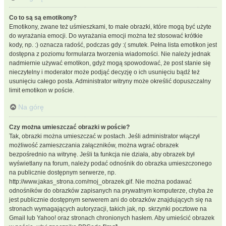
Co to są są emotikony?
Emotikony, zwane też uśmieszkami, to małe obrazki, które mogą być użyte
do wyrażania emocji. Do wyrażania emocji można też stosować krótkie
kody, np. :) oznacza radość, podczas gdy :( smutek. Pełna lista emotikon jest
dostępna z poziomu formularza tworzenia wiadomości. Nie należy jednak
nadmiernie używać emotikon, gdyż mogą spowodować, że post stanie się
nieczytelny i moderator może podjąć decyzję o ich usunięciu bądź też
usunięciu całego posta. Administrator witryny może określić dopuszczalny
limit emotikon w poście.
Na górę
Czy można umieszczać obrazki w poście?
Tak, obrazki można umieszczać w postach. Jeśli administrator włączył
możliwość zamieszczania załączników, można wgrać obrazek
bezpośrednio na witrynę. Jeśli ta funkcja nie działa, aby obrazek był
wyświetlany na forum, należy podać odnośnik do obrazka umieszczonego
na publicznie dostępnym serwerze, np.
http://www.jakas_strona.com/moj_obrazek.gif. Nie można podawać
odnośników do obrazków zapisanych na prywatnym komputerze, chyba że
jest publicznie dostępnym serwerem ani do obrazków znajdujących się na
stronach wymagających autoryzacji, takich jak, np. skrzynki pocztowe na
Gmail lub Yahoo! oraz stronach chronionych hasłem. Aby umieścić obrazek