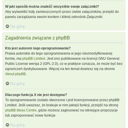
W jaki sposób można znaleźć wszystkie swoje załączniki?
Aby wyświetlić listę zamieszczonych przez ciebie załączników, przejdź do
panelu zarządzania swoim kontem i kliknij odnośnik
Załączniki
.
Na górę
Zagadnienia związane z phpBB
Kto jest autorem tego oprogramowania?
Prawa autorskie do tego oprogramowania w jego niezmodyfikowanej
formie, ma
phpBB Limited
. Jest ono publikowane na licencji GNU General
Public License wersja 2 (GPL-2.0), co w praktyce oznacza, że może być bez
ograniczeń dystrybuowane. Więcej na ten temat dowiesz się na stronie
About phpBB
.
Na górę
Dlaczego funkcja X nie jest dostępna?
To oprogramowanie zostało stworzone i jest licencjonowane przez phpBB
Limited. Jeśli uważasz, że brakuje w nim jakiejś funkcji, przejdź na stronę
phpBB Ideas Centre
, gdzie możesz zagłosować na istniejące propozycje
lub zaproponować nowe funkcje.
Na górę