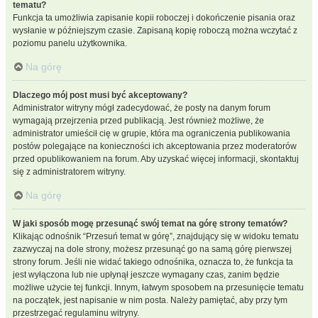
tematu?
Funkcja ta umożliwia zapisanie kopii roboczej i dokończenie pisania oraz
wysłanie w późniejszym czasie. Zapisaną kopię roboczą można wczytać z
poziomu panelu użytkownika.
Na górę
Dlaczego mój post musi być akceptowany?
Administrator witryny mógł zadecydować, że posty na danym forum
wymagają przejrzenia przed publikacją. Jest również możliwe, że
administrator umieścił cię w grupie, która ma ograniczenia publikowania
postów polegające na konieczności ich akceptowania przez moderatorów
przed opublikowaniem na forum. Aby uzyskać więcej informacji, skontaktuj
się z administratorem witryny.
Na górę
W jaki sposób mogę przesunąć swój temat na górę strony tematów?
Klikając odnośnik “Przesuń temat w górę”, znajdujący się w widoku tematu
zazwyczaj na dole strony, możesz przesunąć go na samą górę pierwszej
strony forum. Jeśli nie widać takiego odnośnika, oznacza to, że funkcja ta
jest wyłączona lub nie upłynął jeszcze wymagany czas, zanim będzie
możliwe użycie tej funkcji. Innym, łatwym sposobem na przesunięcie tematu
na początek, jest napisanie w nim posta. Należy pamiętać, aby przy tym
przestrzegać regulaminu witryny.