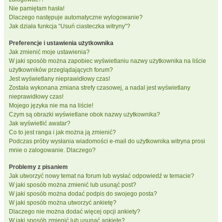
Nie pamiętam hasła!
Dlaczego następuje automatyczne wylogowanie?
Jak działa funkcja “Usuń ciasteczka witryny”?
Preferencje i ustawienia użytkownika
Jak zmienić moje ustawienia?
W jaki sposób można zapobiec wyświetlaniu nazwy użytkownika na liście
użytkowników przeglądających forum?
Jest wyświetlany nieprawidłowy czas!
Została wykonana zmiana strefy czasowej, a nadal jest wyświetlany
nieprawidłowy czas!
Mojego języka nie ma na liście!
Czym są obrazki wyświetlane obok nazwy użytkownika?
Jak wyświetlić awatar?
Co to jest ranga i jak można ją zmienić?
Podczas próby wysłania wiadomości e-mail do użytkownika witryna prosi
mnie o zalogowanie. Dlaczego?
Problemy z pisaniem
Jak utworzyć nowy temat na forum lub wysłać odpowiedź w temacie?
W jaki sposób można zmienić lub usunąć post?
W jaki sposób można dodać podpis do swojego posta?
W jaki sposób można utworzyć ankietę?
Dlaczego nie można dodać więcej opcji ankiety?
W jaki sposób zmienić lub usunąć ankietę?