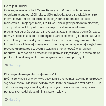
Co to jest COPPA?
COPPA, to skrót od Child Online Privacy and Protection Act – prawa
obowiązującego od 1998 roku w USA, nakładającego na właścicieli stron
internetowych, które potencjalnie mogą zbierać informacje od osób
małoletnich – mających mniej niż 13 lat – obowiązek posiadania pisemnej
zgody rodziców lub opiekunów prawnych na zbieranie informacji
prywatnych od osób poniżej 13 roku życia. Jeżeli nie masz pewności czy to
dotyczy ciebie jako kogoś próbującego zarejestrować się na danej witrynie
internetowej – skontaktuj się z prawnikiem, by uzyskać wyjaśnienie. phpBB
Limited i właściciele tej witryny nie dostarczają pomocy prawnej z wyjątkiem
przypadku opisanego w pytaniu „Z kim się kontaktować w sprawach
nadużyć lub zagadnień prawnych związanych z tą witryną?”, a także nie są
punktem kontaktowym dla wszelkiego rodzaju porad prawnych.
Na górę
Dlaczego nie mogę się zarejestrować?
Być może właściciel witryny wyłączył funkcję rejestracji, aby nie rejestrowały
się nowe osoby. Właściciel witryny mógł także zablokować twój adres IP lub
zabronił nazwy użytkownika, którą próbujesz zarejestrować. W sprawie
pomocy skontaktuj się z administratorem witryny.
Na górę