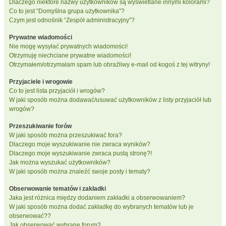
Dlaczego niektóre nazwy użytkowników są wyświetlane innymi kolorami?
Co to jest “Domyślna grupa użytkownika”?
Czym jest odnośnik “Zespół administracyjny”?
Prywatne wiadomości
Nie mogę wysyłać prywatnych wiadomości!
Otrzymuję niechciane prywatne wiadomości!
Otrzymałem/otrzymałam spam lub obraźliwy e-mail od kogoś z tej witryny!
Przyjaciele i wrogowie
Co to jest lista przyjaciół i wrogów?
W jaki sposób można dodawać/usuwać użytkowników z listy przyjaciół lub
wrogów?
Przeszukiwanie forów
W jaki sposób można przeszukiwać fora?
Dlaczego moje wyszukiwanie nie zwraca wyników?
Dlaczego moje wyszukiwanie zwraca pustą stronę?!
Jak można wyszukać użytkowników?
W jaki sposób można znaleźć swoje posty i tematy?
Obserwowanie tematów i zakładki
Jaka jest różnica między dodaniem zakładki a obserwowaniem?
W jaki sposób można dodać zakładkę do wybranych tematów lub je
obserwować??
Jak obserwować wybrane forum?