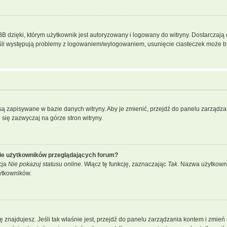
dzięki, którym użytkownik jest autoryzowany i logowany do witryny. Dostarczają on
Jeśli występują problemy z logowaniem/wylogowaniem, usunięcie ciasteczek może 
a są zapisywane w bazie danych witryny. Aby je zmienić, przejdź do panelu zarzą
 się zazwyczaj na górze stron witryny.
cie użytkowników przeglądających forum?
cja
Nie pokazuj statusu online
. Włącz tę funkcję, zaznaczając
Tak
. Nazwa użytkowni
ytkowników.
j się znajdujesz. Jeśli tak właśnie jest, przejdź do panelu zarządzania kontem i zm