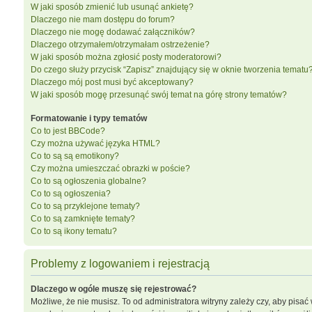
W jaki sposób zmienić lub usunąć ankietę?
Dlaczego nie mam dostępu do forum?
Dlaczego nie mogę dodawać załączników?
Dlaczego otrzymałem/otrzymałam ostrzeżenie?
W jaki sposób można zgłosić posty moderatorowi?
Do czego służy przycisk “Zapisz” znajdujący się w oknie tworzenia tematu
Dlaczego mój post musi być akceptowany?
W jaki sposób mogę przesunąć swój temat na górę strony tematów?
Formatowanie i typy tematów
Co to jest BBCode?
Czy można używać języka HTML?
Co to są są emotikony?
Czy można umieszczać obrazki w poście?
Co to są ogłoszenia globalne?
Co to są ogłoszenia?
Co to są przyklejone tematy?
Co to są zamknięte tematy?
Co to są ikony tematu?
Problemy z logowaniem i rejestracją
Dlaczego w ogóle muszę się rejestrować?
Możliwe, że nie musisz. To od administratora witryny zależy czy, aby pisać