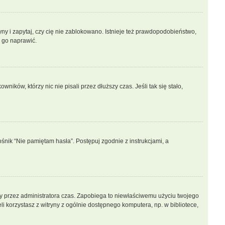
ny i zapytaj, czy cię nie zablokowano. Istnieje też prawdopodobieństwo,
n go naprawić.
ków, którzy nic nie pisali przez dłuższy czas. Jeśli tak się stało,
nik “Nie pamiętam hasła”. Postępuj zgodnie z instrukcjami, a
lony przez administratora czas. Zapobiega to niewłaściwemu użyciu twojego
żeli korzystasz z witryny z ogólnie dostępnego komputera, np. w bibliotece,