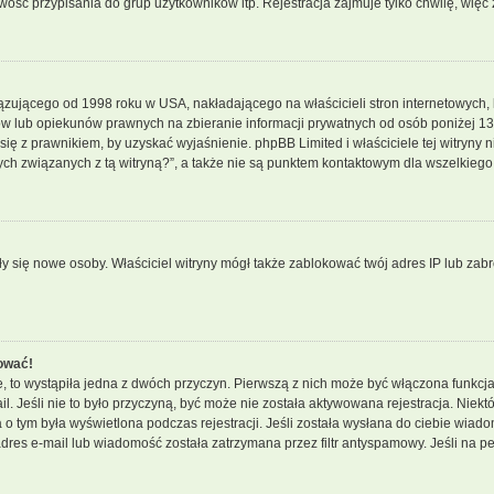
ść przypisania do grup użytkowników itp. Rejestracja zajmuje tylko chwilę, więc 
ązującego od 1998 roku w USA, nakładającego na właścicieli stron internetowych, 
w lub opiekunów prawnych na zbieranie informacji prywatnych od osób poniżej 13 r
j się z prawnikiem, by uzyskać wyjaśnienie. phpBB Limited i właściciele tej witry
ch związanych z tą witryną?”, a także nie są punktem kontaktowym dla wszelkiego
wały się nowe osoby. Właściciel witryny mógł także zablokować twój adres IP lub za
ować!
, to wystąpiła jedna z dwóch przyczyn. Pierwszą z nich może być włączona funkcja
ail. Jeśli nie to było przyczyną, być może nie została aktywowana rejestracja. N
ja o tym była wyświetlona podczas rejestracji. Jeśli została wysłana do ciebie wiado
res e-mail lub wiadomość została zatrzymana przez filtr antyspamowy. Jeśli na pe