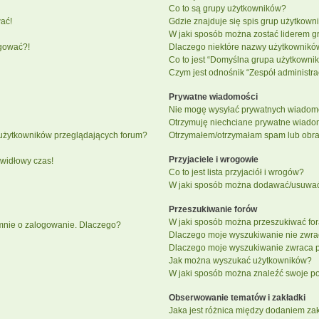
Co to są grupy użytkowników?
ać!
Gdzie znajduje się spis grup użytkown
W jaki sposób można zostać liderem g
ogować?!
Dlaczego niektóre nazwy użytkowników
Co to jest “Domyślna grupa użytkowni
Czym jest odnośnik “Zespół administra
Prywatne wiadomości
Nie mogę wysyłać prywatnych wiadomo
Otrzymuję niechciane prywatne wiado
 użytkowników przeglądających forum?
Otrzymałem/otrzymałam spam lub obraźl
Przyjaciele i wrogowie
awidłowy czas!
Co to jest lista przyjaciół i wrogów?
W jaki sposób można dodawać/usuwać u
Przeszukiwanie forów
W jaki sposób można przeszukiwać fo
 mnie o zalogowanie. Dlaczego?
Dlaczego moje wyszukiwanie nie zwr
Dlaczego moje wyszukiwanie zwraca p
Jak można wyszukać użytkowników?
W jaki sposób można znaleźć swoje pos
Obserwowanie tematów i zakładki
Jaka jest różnica między dodaniem z