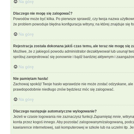
Na górę
Dlaczego nie mogę się zalogować?
Powodów może być kilka. Po pierwsze sprawdź, czy twoja nazwa użytkownika
że problem powoduje błędna konfiguracja witryny, na której znajduje się f
Na górę
Rejestracja została dokonana jakiś czas temu, ale teraz nie mogę się 
Możliwe, że z jakiegoś powodu administrator dezaktywował lub usunął twoje 
spróbuj zarejestrować się ponownie i bądź bardziej aktywnym i zaangaż
Na górę
Nie pamiętam hasła!
Zachowaj spokój! Twoje hasło wprawdzie nie może zostać odzyskane, ale b
prawdopodobnie niedługo znów będziesz móc się zalogować.
Na górę
Dlaczego następuje automatyczne wylogowanie?
Jeżeli w czasie logowania nie zaznaczysz funkcji
Zapamiętaj mnie
, witryn
konta przez kogoś innego. Aby pozostać zalogowanym/zalogowaną, podc
kawiarence internetowej, sali komputerowej w szkole lub na uczelni itp. Jeśli