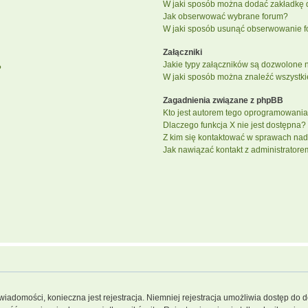
W jaki sposób można dodać zakładkę 
Jak obserwować wybrane forum?
W jaki sposób usunąć obserwowanie f
Załączniki
Jakie typy załączników są dozwolone na
?
W jaki sposób można znaleźć wszystki
Zagadnienia związane z phpBB
Kto jest autorem tego oprogramowani
Dlaczego funkcja X nie jest dostępna?
Z kim się kontaktować w sprawach nad
Jak nawiązać kontakt z administratore
 wiadomości, konieczna jest rejestracja. Niemniej rejestracja umożliwia dostęp do 