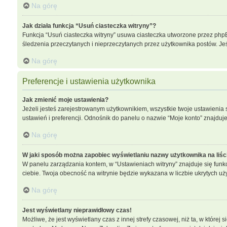
Na górę
Jak działa funkcja “Usuń ciasteczka witryny”?
Funkcja “Usuń ciasteczka witryny” usuwa ciasteczka utworzone przez phpBB 
śledzenia przeczytanych i nieprzeczytanych przez użytkownika postów. 
Na górę
Preferencje i ustawienia użytkownika
Jak zmienić moje ustawienia?
Jeżeli jesteś zarejestrowanym użytkownikiem, wszystkie twoje ustawieni
ustawień i preferencji. Odnośnik do panelu o nazwie “Moje konto” znajduje
Na górę
W jaki sposób można zapobiec wyświetlaniu nazwy użytkownika na liś
W panelu zarządzania kontem, w “Ustawieniach witryny” znajduje się funk
ciebie. Twoja obecność na witrynie będzie wykazana w liczbie ukrytych uż
Na górę
Jest wyświetlany nieprawidłowy czas!
Możliwe, że jest wyświetlany czas z innej strefy czasowej, niż ta, w które