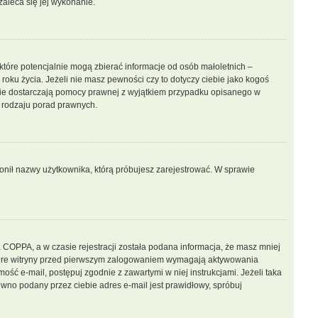
zaleca się jej wykonanie.
które potencjalnie mogą zbierać informacje od osób małoletnich –
oku życia. Jeżeli nie masz pewności czy to dotyczy ciebie jako kogoś
ny nie dostarczają pomocy prawnej z wyjątkiem przypadku opisanego w
 rodzaju porad prawnych.
bronił nazwy użytkownika, którą próbujesz zarejestrować. W sprawie
 COPPA, a w czasie rejestracji została podana informacja, że masz mniej
iektóre witryny przed pierwszym zalogowaniem wymagają aktywowania
mość e-mail, postępuj zgodnie z zawartymi w niej instrukcjami. Jeżeli taka
wno podany przez ciebie adres e-mail jest prawidłowy, spróbuj