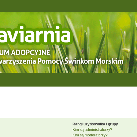
Rangi użytkownika i grupy
Kim są administratorzy?
Kim są moderatorzy?