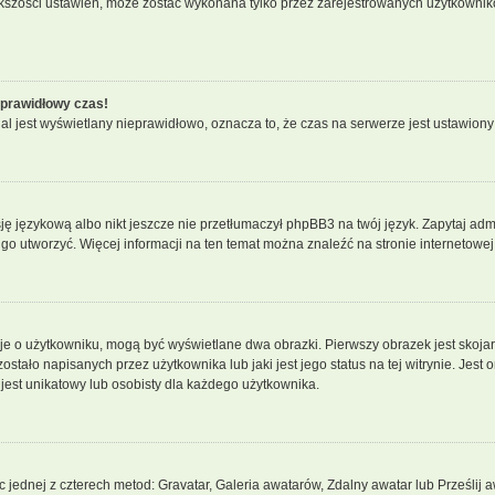
iększości ustawień, może zostać wykonana tylko przez zarejestrowanych użytkownikó
eprawidłowy czas!
l jest wyświetlany nieprawidłowo, oznacza to, że czas na serwerze jest ustawiony
ę językową albo nikt jeszcze nie przetłumaczył phpBB3 na twój język. Zapytaj admi
z go utworzyć. Więcej informacji na ten temat można znaleźć na stronie internetowe
cje o użytkowniku, mogą być wyświetlane dwa obrazki. Pierwszy obrazek jest skoja
tało napisanych przez użytkownika lub jaki jest jego status na tej witrynie. Jest
jest unikatowy lub osobisty dla każdego użytkownika.
c jednej z czterech metod: Gravatar, Galeria awatarów, Zdalny awatar lub Prześlij