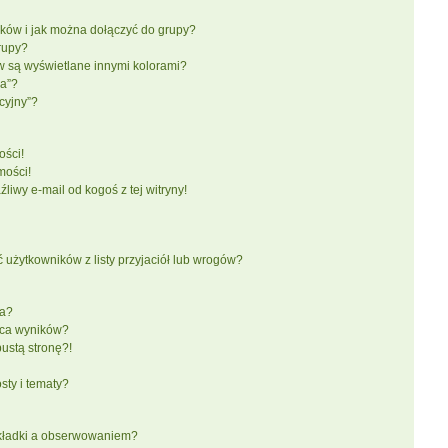
ików i jak można dołączyć do grupy?
rupy?
 są wyświetlane innymi kolorami?
ka”?
cyjny”?
ści!
mości!
iwy e-mail od kogoś z tej witryny!
żytkowników z listy przyjaciół lub wrogów?
ra?
aca wyników?
ustą stronę?!
ty i tematy?
akładki a obserwowaniem?