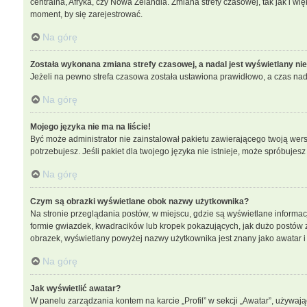
centralna, Afryka, czy Nowa Zelandia. Zmiana strefy czasowej, tak jak i w
moment, by się zarejestrować.
Na górę
Została wykonana zmiana strefy czasowej, a nadal jest wyświetlany ni
Jeżeli na pewno strefa czasowa została ustawiona prawidłowo, a czas nada
Na górę
Mojego języka nie ma na liście!
Być może administrator nie zainstalował pakietu zawierającego twoją wersj
potrzebujesz. Jeśli pakiet dla twojego języka nie istnieje, może spróbujes
Na górę
Czym są obrazki wyświetlane obok nazwy użytkownika?
Na stronie przeglądania postów, w miejscu, gdzie są wyświetlane informa
formie gwiazdek, kwadracików lub kropek pokazujących, jak dużo postów zos
obrazek, wyświetlany powyżej nazwy użytkownika jest znany jako awatar i 
Na górę
Jak wyświetlić awatar?
W panelu zarządzania kontem na karcie „Profil” w sekcji „Awatar”, używają