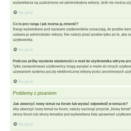
wyświetlania są uzależnione od administratora witryny. Jeśli nie można uż
Na górę
Co to jest ranga i jak można ją zmienić?
Rangi wyświetlane pod nazwami użytkowników oznaczają, ile postów dany u
ustawia je administrator witryny. Nie należy pisać postów tylko po to, aby z
użytkownika.
Na górę
Podczas próby wysłania wiadomości e-mail do użytkownika witryna pro
Tylko zarejestrowani użytkownicy mogą wysyłać e-maile do innych użytkown
używaniem systemu poczty elektronicznej witryny przez anonimowych uży
Na górę
Problemy z pisaniem
Jak utworzyć nowy temat na forum lub wysłać odpowiedź w temacie?
Aby utworzyć nowy temat na forum, należy nacisnąć przycisk „Nowy temat
strony forum lub strony tematów jest wyświetlana lista uprawnień użytko
Na górę