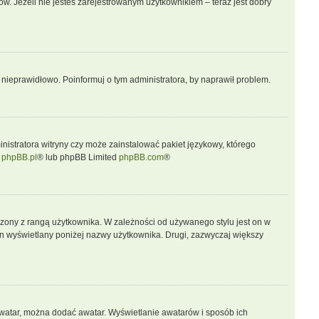
w. Jeżeli nie jesteś zarejestrowanym użytkownikiem – teraz jest dobry
 nieprawidłowo. Poinformuj o tym administratora, by naprawił problem.
nistratora witryny czy może zainstalować pakiet językowy, którego
j
phpBB.pl
® lub phpBB Limited
phpBB.com
®
rzony z rangą użytkownika. W zależności od używanego stylu jest on w
 on wyświetlany poniżej nazwy użytkownika. Drugi, zazwyczaj większy
 awatar, można dodać awatar. Wyświetlanie awatarów i sposób ich