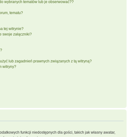
do wybranych tematów lub je obserwować??
orum, tematu?
 tej witrynie?
e swoje załączniki?
a?
użyć lub zagadnień prawnych związanych z tą witryną?
m witryny?
dodatkowych funkcji niedostępnych dla gości, takich jak własny awatar,