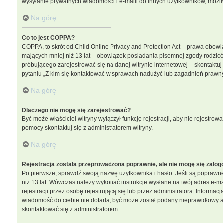
wysyłanie prywatnych wiadomości i e-maili do innych użytkowników, możliwo
Na górę
Co to jest COPPA?
COPPA, to skrót od Child Online Privacy and Protection Act – prawa obowi
mających mniej niż 13 lat – obowiązek posiadania pisemnej zgody rodzicó
próbującego zarejestrować się na danej witrynie internetowej – skontaktu
pytaniu „Z kim się kontaktować w sprawach nadużyć lub zagadnień prawny
Na górę
Dlaczego nie mogę się zarejestrować?
Być może właściciel witryny wyłączył funkcję rejestracji, aby nie rejestro
pomocy skontaktuj się z administratorem witryny.
Na górę
Rejestracja została przeprowadzona poprawnie, ale nie mogę się zalog
Po pierwsze, sprawdź swoją nazwę użytkownika i hasło. Jeśli są poprawne
niż 13 lat. Wówczas należy wykonać instrukcje wysłane na twój adres e-m
rejestracji przez osobę rejestrującą się lub przez administratora. Informac
wiadomość do ciebie nie dotarła, być może został podany nieprawidłowy ad
skontaktować się z administratorem.