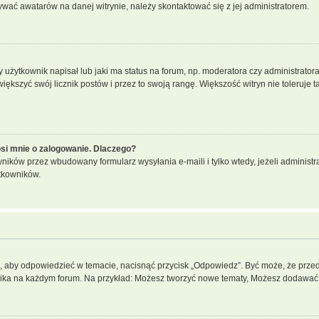
ywać awatarów na danej witrynie, należy skontaktować się z jej administratorem.
żytkownik napisał lub jaki ma status na forum, np. moderatora czy administrator
większyć swój licznik postów i przez to swoją rangę. Większość witryn nie toleruje t
si mnie o zalogowanie. Dlaczego?
ików przez wbudowany formularz wysyłania e-maili i tylko wtedy, jeżeli administr
tkowników.
”, aby odpowiedzieć w temacie, nacisnąć przycisk „Odpowiedz”. Być może, że prze
wnika na każdym forum. Na przykład: Możesz tworzyć nowe tematy, Możesz dodawać z