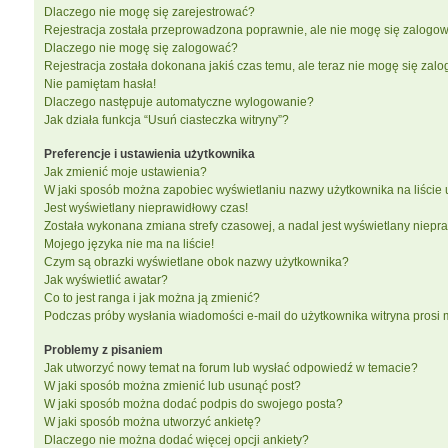
Dlaczego nie mogę się zarejestrować?
Rejestracja została przeprowadzona poprawnie, ale nie mogę się zalogow
Dlaczego nie mogę się zalogować?
Rejestracja została dokonana jakiś czas temu, ale teraz nie mogę się zal
Nie pamiętam hasła!
Dlaczego następuje automatyczne wylogowanie?
Jak działa funkcja “Usuń ciasteczka witryny”?
Preferencje i ustawienia użytkownika
Jak zmienić moje ustawienia?
W jaki sposób można zapobiec wyświetlaniu nazwy użytkownika na liście
Jest wyświetlany nieprawidłowy czas!
Została wykonana zmiana strefy czasowej, a nadal jest wyświetlany niepr
Mojego języka nie ma na liście!
Czym są obrazki wyświetlane obok nazwy użytkownika?
Jak wyświetlić awatar?
Co to jest ranga i jak można ją zmienić?
Podczas próby wysłania wiadomości e-mail do użytkownika witryna prosi
Problemy z pisaniem
Jak utworzyć nowy temat na forum lub wysłać odpowiedź w temacie?
W jaki sposób można zmienić lub usunąć post?
W jaki sposób można dodać podpis do swojego posta?
W jaki sposób można utworzyć ankietę?
Dlaczego nie można dodać więcej opcji ankiety?