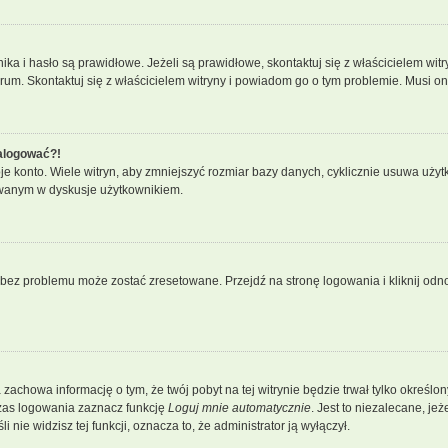
 i hasło są prawidłowe. Jeżeli są prawidłowe, skontaktuj się z właścicielem witry
orum. Skontaktuj się z właścicielem witryny i powiadom go o tym problemie. Musi o
zalogować?!
konto. Wiele witryn, aby zmniejszyć rozmiar bazy danych, cyklicznie usuwa użytkowni
owanym w dyskusje użytkownikiem.
ez problemu może zostać zresetowane. Przejdź na stronę logowania i kliknij odnoś
a zachowa informację o tym, że twój pobyt na tej witrynie będzie trwał tylko okreś
zas logowania zaznacz funkcję
Loguj mnie automatycznie
. Jest to niezalecane, je
 nie widzisz tej funkcji, oznacza to, że administrator ją wyłączył.