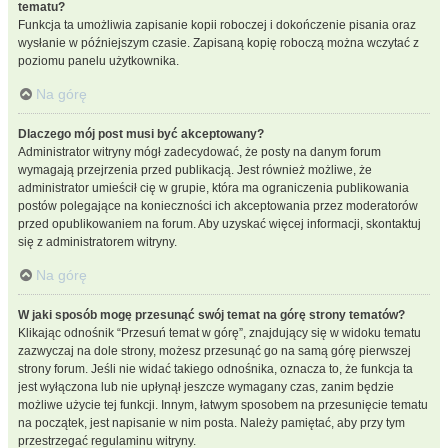
tematu?
Funkcja ta umożliwia zapisanie kopii roboczej i dokończenie pisania oraz
wysłanie w późniejszym czasie. Zapisaną kopię roboczą można wczytać z
poziomu panelu użytkownika.
Na górę
Dlaczego mój post musi być akceptowany?
Administrator witryny mógł zadecydować, że posty na danym forum
wymagają przejrzenia przed publikacją. Jest również możliwe, że
administrator umieścił cię w grupie, która ma ograniczenia publikowania
postów polegające na konieczności ich akceptowania przez moderatorów
przed opublikowaniem na forum. Aby uzyskać więcej informacji, skontaktuj
się z administratorem witryny.
Na górę
W jaki sposób mogę przesunąć swój temat na górę strony tematów?
Klikając odnośnik “Przesuń temat w górę”, znajdujący się w widoku tematu
zazwyczaj na dole strony, możesz przesunąć go na samą górę pierwszej
strony forum. Jeśli nie widać takiego odnośnika, oznacza to, że funkcja ta
jest wyłączona lub nie upłynął jeszcze wymagany czas, zanim będzie
możliwe użycie tej funkcji. Innym, łatwym sposobem na przesunięcie tematu
na początek, jest napisanie w nim posta. Należy pamiętać, aby przy tym
przestrzegać regulaminu witryny.