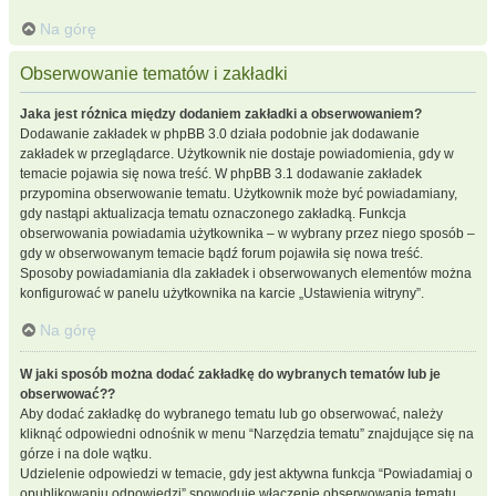
Na górę
Obserwowanie tematów i zakładki
Jaka jest różnica między dodaniem zakładki a obserwowaniem?
Dodawanie zakładek w phpBB 3.0 działa podobnie jak dodawanie
zakładek w przeglądarce. Użytkownik nie dostaje powiadomienia, gdy w
temacie pojawia się nowa treść. W phpBB 3.1 dodawanie zakładek
przypomina obserwowanie tematu. Użytkownik może być powiadamiany,
gdy nastąpi aktualizacja tematu oznaczonego zakładką. Funkcja
obserwowania powiadamia użytkownika – w wybrany przez niego sposób –
gdy w obserwowanym temacie bądź forum pojawiła się nowa treść.
Sposoby powiadamiania dla zakładek i obserwowanych elementów można
konfigurować w panelu użytkownika na karcie „Ustawienia witryny”.
Na górę
W jaki sposób można dodać zakładkę do wybranych tematów lub je
obserwować??
Aby dodać zakładkę do wybranego tematu lub go obserwować, należy
kliknąć odpowiedni odnośnik w menu “Narzędzia tematu” znajdujące się na
górze i na dole wątku.
Udzielenie odpowiedzi w temacie, gdy jest aktywna funkcja “Powiadamiaj o
opublikowaniu odpowiedzi” spowoduje włączenie obserwowania tematu.