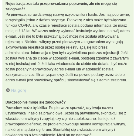
Rejestracja została przeprowadzona poprawnie, ale nie mogę się
zalogować!
Po pierwsze, sprawdź swoją nazwę użytkownika i hasło. Jeśli są poprawne,
to wystąpiła jedna z dwóch przyczyn. Pierwszą z nich może być włączona
funkcja COPPA, a w czasie rejestracji została podana informacja, że masz
mniej niż 13 lat. Wówczas należy wykonać instrukcje wysłane na twój adres
e-mail. Jeśli nie to było przyczyną, być może nie została aktywowana
rejestracja. Niektóre witryny przed pierwszym zalogowaniem wymagają
aktywowania rejestracji przez osobę rejestrującą się lub przez
administratora. Informacja o tym była wyświetlona podczas rejestracji. Jeśli
została wysłana do ciebie wiadomość e-mail, postępuj zgodnie z zawartymi
w niej instrukcjami. Jeżeli taka wiadomość do ciebie nie dotarła, być może
został podany nieprawidłowy adres e-mail lub wiadomość została
zatrzymana przez filtr antyspamowy. Jeśli na pewno podany przez ciebie
adres e-mail jest prawidłowy, spróbuj skontaktować się z administratorem.
Na górę
Dlaczego nie mogę się zalogować?
Powodów może być kilka. Po pierwsze sprawdź, czy twoja nazwa
użytkownika i hasło są prawidłowe. Jeżeli są prawidłowe, skontaktuj się z
właścicielem witryny i zapytaj, czy cię nie zablokowano. Istnieje też
prawdopodobieństwo, że problem powoduje błędna konfiguracja witryny,
na której znajduje się forum. Skontaktuj się z właścicielem witryny i
powiadom go o tym problemie. Musi on go naprawić.