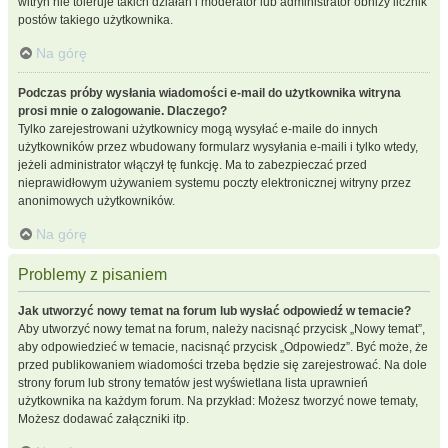
witryn nie toleruje takich działań i moderator lub administrator obniży licznik
postów takiego użytkownika.
Na górę
Podczas próby wysłania wiadomości e-mail do użytkownika witryna
prosi mnie o zalogowanie. Dlaczego?
Tylko zarejestrowani użytkownicy mogą wysyłać e-maile do innych
użytkowników przez wbudowany formularz wysyłania e-maili i tylko wtedy,
jeżeli administrator włączył tę funkcję. Ma to zabezpieczać przed
nieprawidłowym używaniem systemu poczty elektronicznej witryny przez
anonimowych użytkowników.
Na górę
Problemy z pisaniem
Jak utworzyć nowy temat na forum lub wysłać odpowiedź w temacie?
Aby utworzyć nowy temat na forum, należy nacisnąć przycisk „Nowy temat”,
aby odpowiedzieć w temacie, nacisnąć przycisk „Odpowiedz”. Być może, że
przed publikowaniem wiadomości trzeba będzie się zarejestrować. Na dole
strony forum lub strony tematów jest wyświetlana lista uprawnień
użytkownika na każdym forum. Na przykład: Możesz tworzyć nowe tematy,
Możesz dodawać załączniki itp.