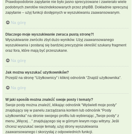
Prawdopodobnie zapytanie nie było jasno sprecyzowane i zawierało wiele
podobnych zwrotów niezindeksowanych przez phpBB. Dokładnie sprecyzuj
zapytanie – użyj funkcji dostępnych w wyszukiwaniu zaawansowanym.
Na górę
Dlaczego moje wyszukiwanie zwraca pustą stronę?!
Wyszukiwanie zwróciło zbyt dużo wyników. Użyj zaawansowanego
wyszukiwania i postaraj się bardziej precyzyjnie określić szukany fragment
oraz fora, które mają być przeszukane.
Na górę
Jak można wyszukać użytkowników?
Przejdź na stronę “Użytkownicy” i kliknij odnośnik “Znajdź użytkownika”.
Na górę
W jaki sposób można znaleźć swoje posty i tematy?
Swoje posty można znaleźć, klikając odnośnik “Wyświetl moje posty”
znajdujący się w panelu zarządzania kontem lub odnośnik “Posty
użytkownika” na stronie swojego profilu lub wybierając „Twoje posty” z
menu „Więcej…” znajdującego się w górnym lewym rogu witryny. Jeśli
chcesz wyszukać swoje tematy, użyj strony wyszukiwania
zaawansowanego i skorzystaj z odpowiednich funkcji.