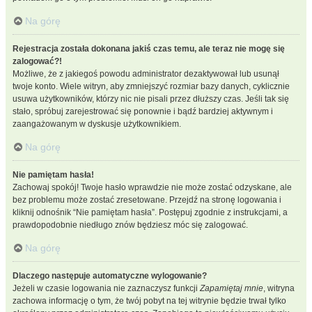
Na górę
Rejestracja została dokonana jakiś czas temu, ale teraz nie mogę się
zalogować?!
Możliwe, że z jakiegoś powodu administrator dezaktywował lub usunął
twoje konto. Wiele witryn, aby zmniejszyć rozmiar bazy danych, cyklicznie
usuwa użytkowników, którzy nic nie pisali przez dłuższy czas. Jeśli tak się
stało, spróbuj zarejestrować się ponownie i bądź bardziej aktywnym i
zaangażowanym w dyskusje użytkownikiem.
Na górę
Nie pamiętam hasła!
Zachowaj spokój! Twoje hasło wprawdzie nie może zostać odzyskane, ale
bez problemu może zostać zresetowane. Przejdź na stronę logowania i
kliknij odnośnik “Nie pamiętam hasła”. Postępuj zgodnie z instrukcjami, a
prawdopodobnie niedługo znów będziesz móc się zalogować.
Na górę
Dlaczego następuje automatyczne wylogowanie?
Jeżeli w czasie logowania nie zaznaczysz funkcji
Zapamiętaj mnie
, witryna
zachowa informację o tym, że twój pobyt na tej witrynie będzie trwał tylko