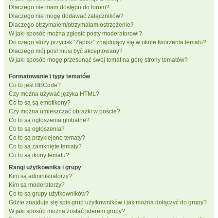
Dlaczego nie mam dostępu do forum?
Dlaczego nie mogę dodawać załączników?
Dlaczego otrzymałem/otrzymałam ostrzeżenie?
W jaki sposób można zgłosić posty moderatorowi?
Do czego służy przycisk “Zapisz” znajdujący się w oknie tworzenia tematu?
Dlaczego mój post musi być akceptowany?
W jaki sposób mogę przesunąć swój temat na górę strony tematów?
Formatowanie i typy tematów
Co to jest BBCode?
Czy można używać języka HTML?
Co to są są emotikony?
Czy można umieszczać obrazki w poście?
Co to są ogłoszenia globalne?
Co to są ogłoszenia?
Co to są przyklejone tematy?
Co to są zamknięte tematy?
Co to są ikony tematu?
Rangi użytkownika i grupy
Kim są administratorzy?
Kim są moderatorzy?
Co to są grupy użytkowników?
Gdzie znajduje się spis grup użytkowników i jak można dołączyć do grupy?
W jaki sposób można zostać liderem grupy?