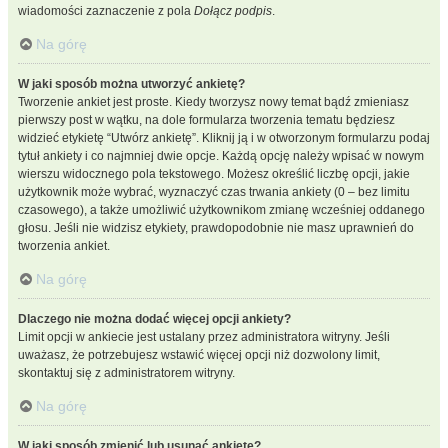
wiadomości zaznaczenie z pola
Dołącz podpis
.
Na górę
W jaki sposób można utworzyć ankietę?
Tworzenie ankiet jest proste. Kiedy tworzysz nowy temat bądź zmieniasz
pierwszy post w wątku, na dole formularza tworzenia tematu będziesz
widzieć etykietę “Utwórz ankietę”. Kliknij ją i w otworzonym formularzu podaj
tytuł ankiety i co najmniej dwie opcje. Każdą opcję należy wpisać w nowym
wierszu widocznego pola tekstowego. Możesz określić liczbę opcji, jakie
użytkownik może wybrać, wyznaczyć czas trwania ankiety (0 – bez limitu
czasowego), a także umożliwić użytkownikom zmianę wcześniej oddanego
głosu. Jeśli nie widzisz etykiety, prawdopodobnie nie masz uprawnień do
tworzenia ankiet.
Na górę
Dlaczego nie można dodać więcej opcji ankiety?
Limit opcji w ankiecie jest ustalany przez administratora witryny. Jeśli
uważasz, że potrzebujesz wstawić więcej opcji niż dozwolony limit,
skontaktuj się z administratorem witryny.
Na górę
W jaki sposób zmienić lub usunąć ankietę?