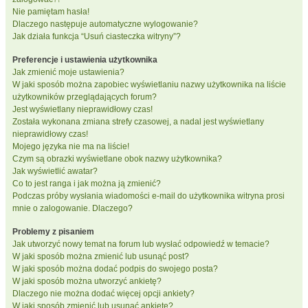
Nie pamiętam hasła!
Dlaczego następuje automatyczne wylogowanie?
Jak działa funkcja “Usuń ciasteczka witryny”?
Preferencje i ustawienia użytkownika
Jak zmienić moje ustawienia?
W jaki sposób można zapobiec wyświetlaniu nazwy użytkownika na liście
użytkowników przeglądających forum?
Jest wyświetlany nieprawidłowy czas!
Została wykonana zmiana strefy czasowej, a nadal jest wyświetlany
nieprawidłowy czas!
Mojego języka nie ma na liście!
Czym są obrazki wyświetlane obok nazwy użytkownika?
Jak wyświetlić awatar?
Co to jest ranga i jak można ją zmienić?
Podczas próby wysłania wiadomości e-mail do użytkownika witryna prosi
mnie o zalogowanie. Dlaczego?
Problemy z pisaniem
Jak utworzyć nowy temat na forum lub wysłać odpowiedź w temacie?
W jaki sposób można zmienić lub usunąć post?
W jaki sposób można dodać podpis do swojego posta?
W jaki sposób można utworzyć ankietę?
Dlaczego nie można dodać więcej opcji ankiety?
W jaki sposób zmienić lub usunąć ankietę?