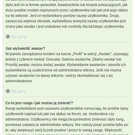
stylu jest on w formie gwiazdek, kwadracików lub kropek pokazujących, jak
dużo postów zostało napisanych przez użytkownika lub jaki jest jego status
na tej witrynie. Jest on wyświetlany poniżej nazwy użytkownika. Drugi,
zazwyczaj większy obrazek, wyświetlany powyżej nazwy użytkownika jest
znany jako awatar i jest unikatowy lub osobisty dla każdego użytkownika.
Na górę
Jak wyświetlić awatar?
W panelu zarządzania kontem na karcie „Profil” w sekcji „Awatar”, używając
jednej z czterech metod: Gravatar, Galeria awatarów, Zdalny awatar lub
Prześlij awatar, można dodać awatar. Wyświetlanie awatarów i sposób ich
wyświetlania są uzależnione od administratora witryny. Jeśli nie można
używać awatarów na danej witrynie, należy skontaktować się z jej
administratorem.
Na górę
Co to jest ranga i jak można ją zmienić?
Rangi wyświetlane pod nazwami użytkowników oznaczają, ile postów dany
użytkownik napisał lub jaki ma status na forum, np. moderatora czy
administratora. Użytkownicy nie mogą bezpośrednio zmieniać stylu rang,
ponieważ ustawia je administrator witryny. Nie należy pisać postów tylko po
to, aby zwiększyć swój licznik postów i przez to swoją rangę. Większość