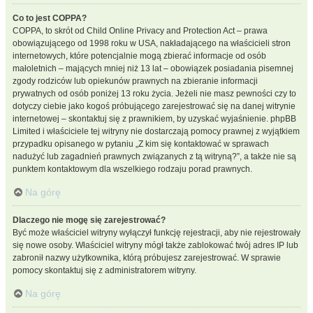
Co to jest COPPA?
COPPA, to skrót od Child Online Privacy and Protection Act – prawa
obowiązującego od 1998 roku w USA, nakładającego na właścicieli stron
internetowych, które potencjalnie mogą zbierać informacje od osób
małoletnich – mających mniej niż 13 lat – obowiązek posiadania pisemnej
zgody rodziców lub opiekunów prawnych na zbieranie informacji
prywatnych od osób poniżej 13 roku życia. Jeżeli nie masz pewności czy to
dotyczy ciebie jako kogoś próbującego zarejestrować się na danej witrynie
internetowej – skontaktuj się z prawnikiem, by uzyskać wyjaśnienie. phpBB
Limited i właściciele tej witryny nie dostarczają pomocy prawnej z wyjątkiem
przypadku opisanego w pytaniu „Z kim się kontaktować w sprawach
nadużyć lub zagadnień prawnych związanych z tą witryną?”, a także nie są
punktem kontaktowym dla wszelkiego rodzaju porad prawnych.
Na górę
Dlaczego nie mogę się zarejestrować?
Być może właściciel witryny wyłączył funkcję rejestracji, aby nie rejestrowały
się nowe osoby. Właściciel witryny mógł także zablokować twój adres IP lub
zabronił nazwy użytkownika, którą próbujesz zarejestrować. W sprawie
pomocy skontaktuj się z administratorem witryny.
Na górę