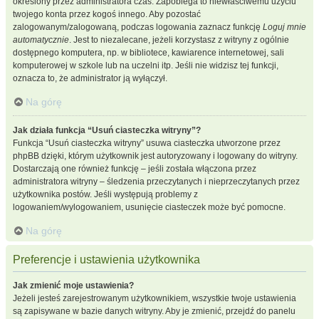
określony przez administratora czas. Zapobiega to niewłaściwemu użyciu
twojego konta przez kogoś innego. Aby pozostać
zalogowanym/zalogowaną, podczas logowania zaznacz funkcję
Loguj mnie
automatycznie
. Jest to niezalecane, jeżeli korzystasz z witryny z ogólnie
dostępnego komputera, np. w bibliotece, kawiarence internetowej, sali
komputerowej w szkole lub na uczelni itp. Jeśli nie widzisz tej funkcji,
oznacza to, że administrator ją wyłączył.
Na górę
Jak działa funkcja “Usuń ciasteczka witryny”?
Funkcja “Usuń ciasteczka witryny” usuwa ciasteczka utworzone przez
phpBB dzięki, którym użytkownik jest autoryzowany i logowany do witryny.
Dostarczają one również funkcję – jeśli została włączona przez
administratora witryny – śledzenia przeczytanych i nieprzeczytanych przez
użytkownika postów. Jeśli występują problemy z
logowaniem/wylogowaniem, usunięcie ciasteczek może być pomocne.
Na górę
Preferencje i ustawienia użytkownika
Jak zmienić moje ustawienia?
Jeżeli jesteś zarejestrowanym użytkownikiem, wszystkie twoje ustawienia
są zapisywane w bazie danych witryny. Aby je zmienić, przejdź do panelu