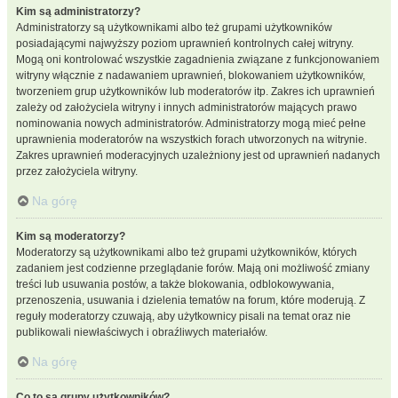
Kim są administratorzy?
Administratorzy są użytkownikami albo też grupami użytkowników
posiadającymi najwyższy poziom uprawnień kontrolnych całej witryny.
Mogą oni kontrolować wszystkie zagadnienia związane z funkcjonowaniem
witryny włącznie z nadawaniem uprawnień, blokowaniem użytkowników,
tworzeniem grup użytkowników lub moderatorów itp. Zakres ich uprawnień
zależy od założyciela witryny i innych administratorów mających prawo
nominowania nowych administratorów. Administratorzy mogą mieć pełne
uprawnienia moderatorów na wszystkich forach utworzonych na witrynie.
Zakres uprawnień moderacyjnych uzależniony jest od uprawnień nadanych
przez założyciela witryny.
Na górę
Kim są moderatorzy?
Moderatorzy są użytkownikami albo też grupami użytkowników, których
zadaniem jest codzienne przeglądanie forów. Mają oni możliwość zmiany
treści lub usuwania postów, a także blokowania, odblokowywania,
przenoszenia, usuwania i dzielenia tematów na forum, które moderują. Z
reguły moderatorzy czuwają, aby użytkownicy pisali na temat oraz nie
publikowali niewłaściwych i obraźliwych materiałów.
Na górę
Co to są grupy użytkowników?