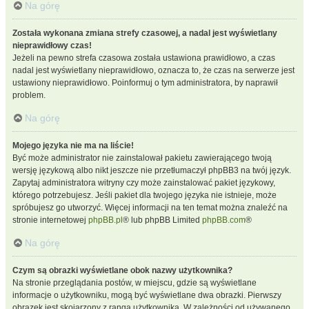
Na górę
Została wykonana zmiana strefy czasowej, a nadal jest wyświetlany
nieprawidłowy czas!
Jeżeli na pewno strefa czasowa została ustawiona prawidłowo, a czas
nadal jest wyświetlany nieprawidłowo, oznacza to, że czas na serwerze jest
ustawiony nieprawidłowo. Poinformuj o tym administratora, by naprawił
problem.
Na górę
Mojego języka nie ma na liście!
Być może administrator nie zainstalował pakietu zawierającego twoją
wersję językową albo nikt jeszcze nie przetłumaczył phpBB3 na twój język.
Zapytaj administratora witryny czy może zainstalować pakiet językowy,
którego potrzebujesz. Jeśli pakiet dla twojego języka nie istnieje, może
spróbujesz go utworzyć. Więcej informacji na ten temat można znaleźć na
stronie internetowej
phpBB.pl
® lub phpBB Limited
phpBB.com
®
Na górę
Czym są obrazki wyświetlane obok nazwy użytkownika?
Na stronie przeglądania postów, w miejscu, gdzie są wyświetlane
informacje o użytkowniku, mogą być wyświetlane dwa obrazki. Pierwszy
obrazek jest skojarzony z rangą użytkownika. W zależności od używanego