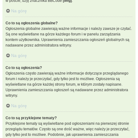
w poście, użyj znacznika BBCode
[img]
.
Na górę
Co to są ogłoszenia globalne?
Ogłoszenia globalne zawierają ważne informacje i należy zawsze je czytać.
Są one wyświetlane na górze każdego forum i w panelu zarządzania
kontem użytkownika. Uprawnienia zamieszczania ogłoszeń globalnych są
nadawane przez administratora witryny.
Na górę
Co to są ogłoszenia?
Ogłoszenia często zawierają ważne informacje dotyczące przeglądanego
forum i należy je przeczytać, gdy tylko jest to możliwe. Ogłoszenia są
wyświetlane na górze każdej strony forum, w którym zostały napisane.
Uprawnienia zamieszczania ogłoszeń są nadawane przez administratora
witryny.
Na górę
Co to są przyklejone tematy?
Przyklejone tematy są wyświetlane pod ogłoszeniami na pierwszej stronie
przeglądu tematów. Często są one dość ważne, więc należy je przeczytać,
gdy tylko jest to możliwe. Podobnie, jak uprawnienia zamieszczania