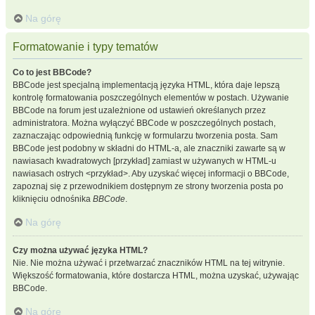
Na górę
Formatowanie i typy tematów
Co to jest BBCode?
BBCode jest specjalną implementacją języka HTML, która daje lepszą
kontrolę formatowania poszczególnych elementów w postach. Używanie
BBCode na forum jest uzależnione od ustawień określanych przez
administratora. Można wyłączyć BBCode w poszczególnych postach,
zaznaczając odpowiednią funkcję w formularzu tworzenia posta. Sam
BBCode jest podobny w składni do HTML-a, ale znaczniki zawarte są w
nawiasach kwadratowych [przykład] zamiast w używanych w HTML-u
nawiasach ostrych <przykład>. Aby uzyskać więcej informacji o BBCode,
zapoznaj się z przewodnikiem dostępnym ze strony tworzenia posta po
kliknięciu odnośnika
BBCode
.
Na górę
Czy można używać języka HTML?
Nie. Nie można używać i przetwarzać znaczników HTML na tej witrynie.
Większość formatowania, które dostarcza HTML, można uzyskać, używając
BBCode.
Na górę