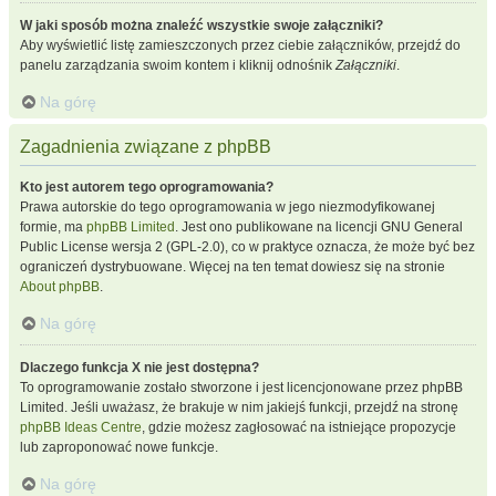
W jaki sposób można znaleźć wszystkie swoje załączniki?
Aby wyświetlić listę zamieszczonych przez ciebie załączników, przejdź do
panelu zarządzania swoim kontem i kliknij odnośnik
Załączniki
.
Na górę
Zagadnienia związane z phpBB
Kto jest autorem tego oprogramowania?
Prawa autorskie do tego oprogramowania w jego niezmodyfikowanej
formie, ma
phpBB Limited
. Jest ono publikowane na licencji GNU General
Public License wersja 2 (GPL-2.0), co w praktyce oznacza, że może być bez
ograniczeń dystrybuowane. Więcej na ten temat dowiesz się na stronie
About phpBB
.
Na górę
Dlaczego funkcja X nie jest dostępna?
To oprogramowanie zostało stworzone i jest licencjonowane przez phpBB
Limited. Jeśli uważasz, że brakuje w nim jakiejś funkcji, przejdź na stronę
phpBB Ideas Centre
, gdzie możesz zagłosować na istniejące propozycje
lub zaproponować nowe funkcje.
Na górę