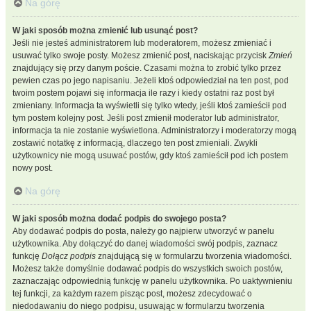
Na górę
W jaki sposób można zmienić lub usunąć post?
Jeśli nie jesteś administratorem lub moderatorem, możesz zmieniać i
usuwać tylko swoje posty. Możesz zmienić post, naciskając przycisk
Zmień
znajdujący się przy danym poście. Czasami można to zrobić tylko przez
pewien czas po jego napisaniu. Jeżeli ktoś odpowiedział na ten post, pod
twoim postem pojawi się informacja ile razy i kiedy ostatni raz post był
zmieniany. Informacja ta wyświetli się tylko wtedy, jeśli ktoś zamieścił pod
tym postem kolejny post. Jeśli post zmienił moderator lub administrator,
informacja ta nie zostanie wyświetlona. Administratorzy i moderatorzy mogą
zostawić notatkę z informacją, dlaczego ten post zmieniali. Zwykli
użytkownicy nie mogą usuwać postów, gdy ktoś zamieścił pod ich postem
nowy post.
Na górę
W jaki sposób można dodać podpis do swojego posta?
Aby dodawać podpis do posta, należy go najpierw utworzyć w panelu
użytkownika. Aby dołączyć do danej wiadomości swój podpis, zaznacz
funkcję
Dołącz podpis
znajdującą się w formularzu tworzenia wiadomości.
Możesz także domyślnie dodawać podpis do wszystkich swoich postów,
zaznaczając odpowiednią funkcję w panelu użytkownika. Po uaktywnieniu
tej funkcji, za każdym razem pisząc post, możesz zdecydować o
niedodawaniu do niego podpisu, usuwając w formularzu tworzenia