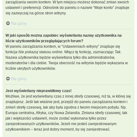
zarządzania swoim kontem. W tym miejscu możesz dokonać zmian swoich
ustawień i preferencji. Odnośnik do panelu o nazwie “Moje konto” znajduje
się zazwyczaj na górze stron witryny.
Na górę
W jaki sposób można zapobiec wyświetlaniu nazwy użytkownika na
liście użytkowników przeglądających forum?
W panelu zarządzania kontem, w “Ustawieniach witryny” znajduje się
funkcja
Nie pokazuj statusu online
. Włącz tę funkcję, zaznaczając
Tak
.
Nazwa użytkownika będzie wyświetlana tylko dla administratorów,
moderatorów i dla ciebie. Twoja obecność na witrynie będzie wykazana w
liczbie ukrytych użytkowników.
Na górę
Jest wyświetlany nieprawidłowy czas!
Możliwe, że jest wyświetlany czas z innej strefy czasowej, niż ta, w której się
znajdujesz. Jeśli tak właśnie jest, przejdź do panelu zarządzania kontem i
zmień strefę czasową, tak aby była zgodna z twoim miejscem pobytu. Np.
Europa centralna, Afryka, czy Nowa Zelandia. Zmiana strefy czasowej, tak
jak i większości ustawień, może zostać wykonana tylko przez
zarejestrowanych użytkowników. Jeżeli nie jesteś zarejestrowanym
użytkownikiem – teraz jest dobry moment, by się zarejestrować.