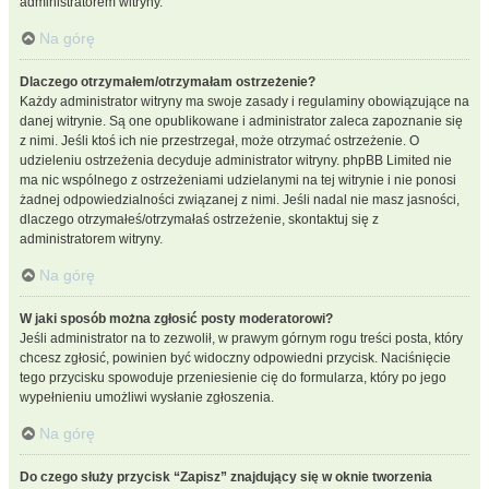
administratorem witryny.
Na górę
Dlaczego otrzymałem/otrzymałam ostrzeżenie?
Każdy administrator witryny ma swoje zasady i regulaminy obowiązujące na
danej witrynie. Są one opublikowane i administrator zaleca zapoznanie się
z nimi. Jeśli ktoś ich nie przestrzegał, może otrzymać ostrzeżenie. O
udzieleniu ostrzeżenia decyduje administrator witryny. phpBB Limited nie
ma nic wspólnego z ostrzeżeniami udzielanymi na tej witrynie i nie ponosi
żadnej odpowiedzialności związanej z nimi. Jeśli nadal nie masz jasności,
dlaczego otrzymałeś/otrzymałaś ostrzeżenie, skontaktuj się z
administratorem witryny.
Na górę
W jaki sposób można zgłosić posty moderatorowi?
Jeśli administrator na to zezwolił, w prawym górnym rogu treści posta, który
chcesz zgłosić, powinien być widoczny odpowiedni przycisk. Naciśnięcie
tego przycisku spowoduje przeniesienie cię do formularza, który po jego
wypełnieniu umożliwi wysłanie zgłoszenia.
Na górę
Do czego służy przycisk “Zapisz” znajdujący się w oknie tworzenia