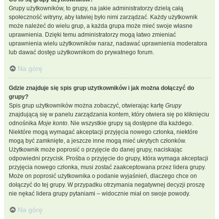
Grupy użytkowników, to grupy, na jakie administratorzy dzielą całą
społeczność witryny, aby łatwiej było nimi zarządzać. Każdy użytkownik
może należeć do wielu grup, a każda grupa może mieć swoje własne
uprawnienia. Dzięki temu administratorzy mogą łatwo zmieniać
uprawnienia wielu użytkowników naraz, nadawać uprawnienia moderatora
lub dawać dostęp użytkownikom do prywatnego forum.
Na górę
Gdzie znajduje się spis grup użytkowników i jak można dołączyć do
grupy?
Spis grup użytkowników można zobaczyć, otwierając kartę
Grupy
znajdującą się w panelu zarządzania kontem, który otwiera się po kliknięciu
odnośnika
Moje konto
. Nie wszystkie grupy są dostępne dla każdego.
Niektóre mogą wymagać akceptacji przyjęcia nowego członka, niektóre
mogą być zamknięte, a jeszcze inne mogą mieć ukrytych członków.
Użytkownik może poprosić o przyjęcie do danej grupy, naciskając
odpowiedni przycisk. Prośba o przyjęcie do grupy, która wymaga akceptacji
przyjęcia nowego członka, musi zostać zaakceptowana przez lidera grupy.
Może on poprosić użytkownika o podanie wyjaśnień, dlaczego chce on
dołączyć do tej grupy. W przypadku otrzymania negatywnej decyzji proszę
nie nękać lidera grupy pytaniami – widocznie miał on swoje powody.
Na górę