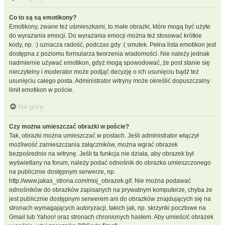
Co to są są emotikony?
Emotikony, zwane też uśmieszkami, to małe obrazki, które mogą być użyte
do wyrażania emocji. Do wyrażania emocji można też stosować krótkie
kody, np. :) oznacza radość, podczas gdy :( smutek. Pełna lista emotikon jest
dostępna z poziomu formularza tworzenia wiadomości. Nie należy jednak
nadmiernie używać emotikon, gdyż mogą spowodować, że post stanie się
nieczytelny i moderator może podjąć decyzję o ich usunięciu bądź też
usunięciu całego posta. Administrator witryny może określić dopuszczalny
limit emotikon w poście.
Na górę
Czy można umieszczać obrazki w poście?
Tak, obrazki można umieszczać w postach. Jeśli administrator włączył
możliwość zamieszczania załączników, można wgrać obrazek
bezpośrednio na witrynę. Jeśli ta funkcja nie działa, aby obrazek był
wyświetlany na forum, należy podać odnośnik do obrazka umieszczonego
na publicznie dostępnym serwerze, np.
http://www.jakas_strona.com/moj_obrazek.gif. Nie można podawać
odnośników do obrazków zapisanych na prywatnym komputerze, chyba że
jest publicznie dostępnym serwerem ani do obrazków znajdujących się na
stronach wymagających autoryzacji, takich jak, np. skrzynki pocztowe na
Gmail lub Yahoo! oraz stronach chronionych hasłem. Aby umieścić obrazek