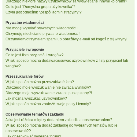
Dlaczego niektóre nazwy użytkowników są wyświetlane innymi kolorami?
Co to jest “Domyślna grupa użytkownika”?
Czym jest odnośnik “Zespół administracyjny”?
Prywatne wiadomości
Nie mogę wysyłać prywatnych wiadomości!
Otrzymuję niechciane prywatne wiadomości!
Otrzymałem/otrzymałam spam lub obraźliwy e-mail od kogoś z tej witryny!
Przyjaciele i wrogowie
Co to jest lista przyjaciół i wrogów?
W jaki sposób można dodawać/usuwać użytkowników z listy przyjaciół lub
wrogów?
Przeszukiwanie forów
W jaki sposób można przeszukiwać fora?
Dlaczego moje wyszukiwanie nie zwraca wyników?
Dlaczego moje wyszukiwanie zwraca pustą stronę?!
Jak można wyszukać użytkowników?
W jaki sposób można znaleźć swoje posty i tematy?
Obserwowanie tematów i zakładki
Jaka jest różnica między dodaniem zakładki a obserwowaniem?
W jaki sposób można dodać zakładkę do wybranych tematów lub je
obserwować??
Jak obserwować wybrane forum?