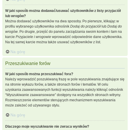
W jaki sposób można dodawać/usuwać użytkowników z listy przyjaciół
lub wrogów?
Można dodawać użytkowników na dwa sposoby. Po pierwsze, klikając w
profilu wybranego użytkownika odnośnik
Dodaj do przyjaciół
lub
Dodaj do
wrogów
. Po drugie, przejść do panelu zarządzania swoim kontem i tam na
karcie
Przyjaciele i wrogowie
wprowadzić odpowiednie dane użytkownika.
Na tej samej karcie można także usuwać użytkowników z list.
Na górę
Przeszukiwanie forów
W jaki sposób można przeszukiwać fora?
Należy wprowadzić poszukiwaną frazę w pole wyszukiwania znajdujące się
na stronie wykazu forów, a także stronach forów i tematów. W celu
uzyskania zaawansowanych funkcji wyszukiwania należy kliknąć odnośnik
“Wyszukiwanie zaawansowane” dostępny na wszystkich stronach witryny.
Rozmieszczenie elementów sterujących mechanizmem wyszukiwania
może zależeć od używanego stylu.
Na górę
Dlaczego moje wyszukiwanie nie zwraca wyników?