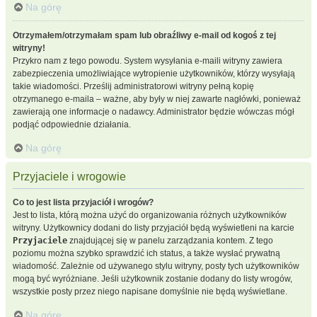
Na górę
Otrzymałem/otrzymałam spam lub obraźliwy e-mail od kogoś z tej
witryny!
Przykro nam z tego powodu. System wysyłania e-maili witryny zawiera
zabezpieczenia umożliwiające wytropienie użytkowników, którzy wysyłają
takie wiadomości. Prześlij administratorowi witryny pełną kopię
otrzymanego e-maila – ważne, aby były w niej zawarte nagłówki, ponieważ
zawierają one informacje o nadawcy. Administrator będzie wówczas mógł
podjąć odpowiednie działania.
Na górę
Przyjaciele i wrogowie
Co to jest lista przyjaciół i wrogów?
Jest to lista, którą można użyć do organizowania różnych użytkowników
witryny. Użytkownicy dodani do listy przyjaciół będą wyświetleni na karcie
Przyjaciele
znajdującej się w panelu zarządzania kontem. Z tego
poziomu można szybko sprawdzić ich status, a także wysłać prywatną
wiadomość. Zależnie od używanego stylu witryny, posty tych użytkowników
mogą być wyróżniane. Jeśli użytkownik zostanie dodany do listy wrogów,
wszystkie posty przez niego napisane domyślnie nie będą wyświetlane.
Na górę