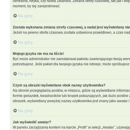
centralna, Afryka, czy Nowa Zelandia. Zmiana strefy czasowej, tak jak i w
moment, by się zarejestrować.
Na górę
Została wykonana zmiana strefy czasowej, a nadal jest wyświetlany ni
Jeżeli na pewno strefa czasowa została ustawiona prawidłowo, a czas nada
Na górę
Mojego języka nie ma na liście!
Być może administrator nie zainstalował pakietu zawierającego twoją wersj
potrzebujesz. Jeśli pakiet dla twojego języka nie istnieje, może spróbujes
Na górę
Czym są obrazki wyświetlane obok nazwy użytkownika?
Na stronie przeglądania postów, w miejscu, gdzie są wyświetlane informa
formie gwiazdek, kwadracików lub kropek pokazujących, jak dużo postów zos
obrazek, wyświetlany powyżej nazwy użytkownika jest znany jako awatar i 
Na górę
Jak wyświetlić awatar?
W panelu zarządzania kontem na karcie „Profil” w sekcji „Awatar”, używają