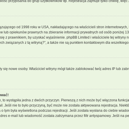
ść przypisania do grup użytkowników itp. Rejestracja zajmuje tylko chwilę, więc 
ązującego od 1998 roku w USA, nakładającego na właścicieli stron internetowych, 
w lub opiekunów prawnych na zbieranie informacji prywatnych od osób poniżej 13 r
j się z prawnikiem, by uzyskać wyjaśnienie. phpBB Limited i właściciele tej witry
ch związanych z tą witryną?”, a także nie są punktem kontaktowym dla wszelkiego
wały się nowe osoby. Właściciel witryny mógł także zablokować twój adres IP lub za
ować!
, to wystąpiła jedna z dwóch przyczyn. Pierwszą z nich może być włączona funkcja
ail. Jeśli nie to było przyczyną, być może nie została aktywowana rejestracja. N
ja o tym była wyświetlona podczas rejestracji. Jeśli została wysłana do ciebie wiado
res e-mail lub wiadomość została zatrzymana przez filtr antyspamowy. Jeśli na pe