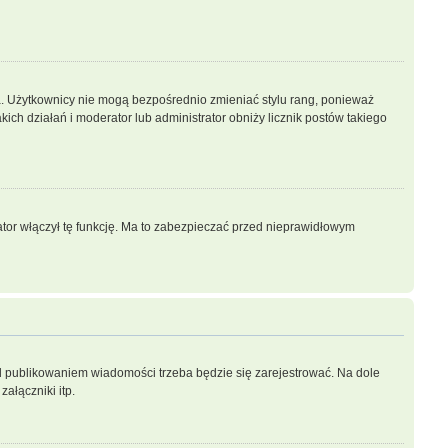
a. Użytkownicy nie mogą bezpośrednio zmieniać stylu rang, ponieważ
akich działań i moderator lub administrator obniży licznik postów takiego
ator włączył tę funkcję. Ma to zabezpieczać przed nieprawidłowym
d publikowaniem wiadomości trzeba będzie się zarejestrować. Na dole
ałączniki itp.