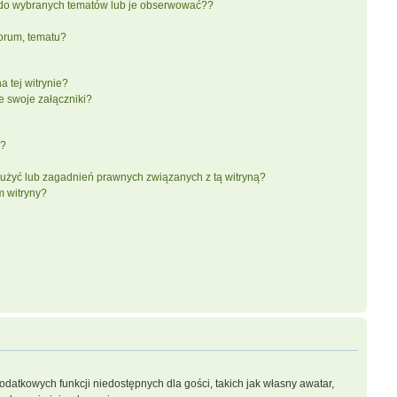
do wybranych tematów lub je obserwować??
orum, tematu?
 tej witrynie?
e swoje załączniki?
a?
użyć lub zagadnień prawnych związanych z tą witryną?
m witryny?
dodatkowych funkcji niedostępnych dla gości, takich jak własny awatar,