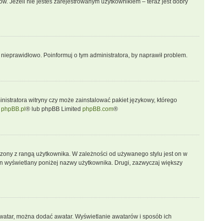
w. Jeżeli nie jesteś zarejestrowanym użytkownikiem – teraz jest dobry
 nieprawidłowo. Poinformuj o tym administratora, by naprawił problem.
nistratora witryny czy może zainstalować pakiet językowy, którego
j
phpBB.pl
® lub phpBB Limited
phpBB.com
®
rzony z rangą użytkownika. W zależności od używanego stylu jest on w
 on wyświetlany poniżej nazwy użytkownika. Drugi, zazwyczaj większy
 awatar, można dodać awatar. Wyświetlanie awatarów i sposób ich