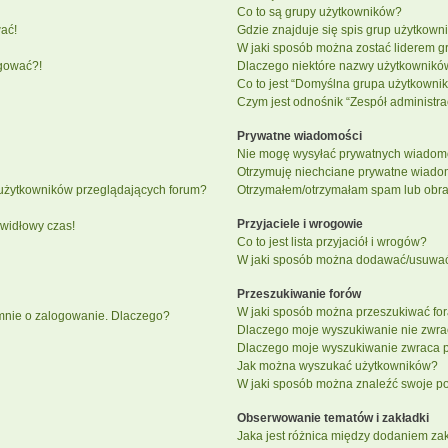
Co to są grupy użytkowników?
ać!
Gdzie znajduje się spis grup użytkown
W jaki sposób można zostać liderem g
ogować?!
Dlaczego niektóre nazwy użytkowników
Co to jest “Domyślna grupa użytkowni
Czym jest odnośnik “Zespół administra
Prywatne wiadomości
Nie mogę wysyłać prywatnych wiadomo
Otrzymuję niechciane prywatne wiado
 użytkowników przeglądających forum?
Otrzymałem/otrzymałam spam lub obraźl
Przyjaciele i wrogowie
awidłowy czas!
Co to jest lista przyjaciół i wrogów?
W jaki sposób można dodawać/usuwać u
Przeszukiwanie forów
W jaki sposób można przeszukiwać fo
 mnie o zalogowanie. Dlaczego?
Dlaczego moje wyszukiwanie nie zwr
Dlaczego moje wyszukiwanie zwraca p
Jak można wyszukać użytkowników?
W jaki sposób można znaleźć swoje pos
Obserwowanie tematów i zakładki
Jaka jest różnica między dodaniem z