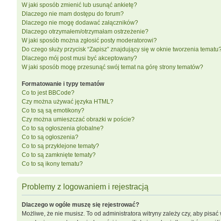
W jaki sposób zmienić lub usunąć ankietę?
Dlaczego nie mam dostępu do forum?
Dlaczego nie mogę dodawać załączników?
Dlaczego otrzymałem/otrzymałam ostrzeżenie?
W jaki sposób można zgłosić posty moderatorowi?
Do czego służy przycisk “Zapisz” znajdujący się w oknie tworzenia tematu
Dlaczego mój post musi być akceptowany?
W jaki sposób mogę przesunąć swój temat na górę strony tematów?
Formatowanie i typy tematów
Co to jest BBCode?
Czy można używać języka HTML?
Co to są są emotikony?
Czy można umieszczać obrazki w poście?
Co to są ogłoszenia globalne?
Co to są ogłoszenia?
Co to są przyklejone tematy?
Co to są zamknięte tematy?
Co to są ikony tematu?
Problemy z logowaniem i rejestracją
Dlaczego w ogóle muszę się rejestrować?
Możliwe, że nie musisz. To od administratora witryny zależy czy, aby pisać