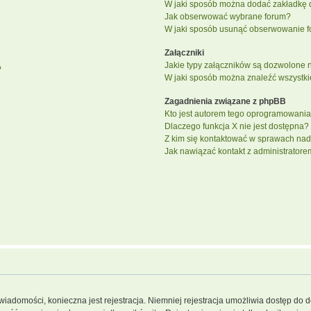
W jaki sposób można dodać zakładkę 
Jak obserwować wybrane forum?
W jaki sposób usunąć obserwowanie f
Załączniki
Jakie typy załączników są dozwolone na
?
W jaki sposób można znaleźć wszystki
Zagadnienia związane z phpBB
Kto jest autorem tego oprogramowani
Dlaczego funkcja X nie jest dostępna?
Z kim się kontaktować w sprawach nad
Jak nawiązać kontakt z administratore
 wiadomości, konieczna jest rejestracja. Niemniej rejestracja umożliwia dostęp do 