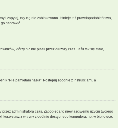
ny i zapytaj, czy cię nie zablokowano. Istnieje też prawdopodobieństwo,
n go naprawić.
ków, którzy nic nie pisali przez dłuższy czas. Jeśli tak się stało,
nik “Nie pamiętam hasła”. Postępuj zgodnie z instrukcjami, a
lony przez administratora czas. Zapobiega to niewłaściwemu użyciu twojego
żeli korzystasz z witryny z ogólnie dostępnego komputera, np. w bibliotece,