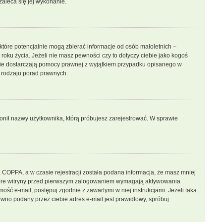
zaleca się jej wykonanie.
które potencjalnie mogą zbierać informacje od osób małoletnich –
oku życia. Jeżeli nie masz pewności czy to dotyczy ciebie jako kogoś
ny nie dostarczają pomocy prawnej z wyjątkiem przypadku opisanego w
 rodzaju porad prawnych.
bronił nazwy użytkownika, którą próbujesz zarejestrować. W sprawie
 COPPA, a w czasie rejestracji została podana informacja, że masz mniej
iektóre witryny przed pierwszym zalogowaniem wymagają aktywowania
mość e-mail, postępuj zgodnie z zawartymi w niej instrukcjami. Jeżeli taka
wno podany przez ciebie adres e-mail jest prawidłowy, spróbuj