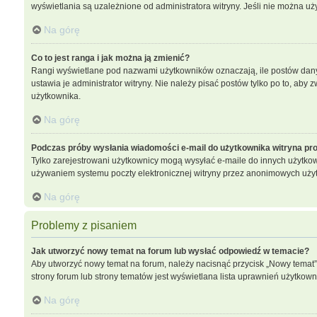
wyświetlania są uzależnione od administratora witryny. Jeśli nie można uż
Na górę
Co to jest ranga i jak można ją zmienić?
Rangi wyświetlane pod nazwami użytkowników oznaczają, ile postów dany u
ustawia je administrator witryny. Nie należy pisać postów tylko po to, aby z
użytkownika.
Na górę
Podczas próby wysłania wiadomości e-mail do użytkownika witryna pro
Tylko zarejestrowani użytkownicy mogą wysyłać e-maile do innych użytkown
używaniem systemu poczty elektronicznej witryny przez anonimowych uży
Na górę
Problemy z pisaniem
Jak utworzyć nowy temat na forum lub wysłać odpowiedź w temacie?
Aby utworzyć nowy temat na forum, należy nacisnąć przycisk „Nowy temat
strony forum lub strony tematów jest wyświetlana lista uprawnień użytko
Na górę