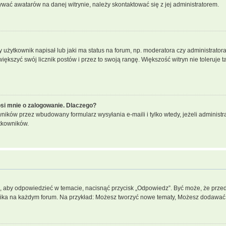
ywać awatarów na danej witrynie, należy skontaktować się z jej administratorem.
żytkownik napisał lub jaki ma status na forum, np. moderatora czy administrator
większyć swój licznik postów i przez to swoją rangę. Większość witryn nie toleruje t
si mnie o zalogowanie. Dlaczego?
ików przez wbudowany formularz wysyłania e-maili i tylko wtedy, jeżeli administr
tkowników.
”, aby odpowiedzieć w temacie, nacisnąć przycisk „Odpowiedz”. Być może, że prze
wnika na każdym forum. Na przykład: Możesz tworzyć nowe tematy, Możesz dodawać z