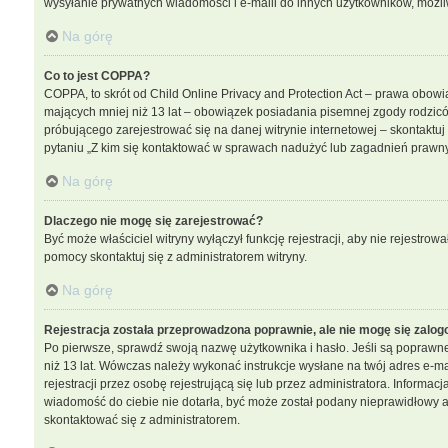
wysyłanie prywatnych wiadomości i e-maili do innych użytkowników, możliwo
Na górę
Co to jest COPPA?
COPPA, to skrót od Child Online Privacy and Protection Act – prawa obowi
mających mniej niż 13 lat – obowiązek posiadania pisemnej zgody rodzicó
próbującego zarejestrować się na danej witrynie internetowej – skontaktu
pytaniu „Z kim się kontaktować w sprawach nadużyć lub zagadnień prawny
Na górę
Dlaczego nie mogę się zarejestrować?
Być może właściciel witryny wyłączył funkcję rejestracji, aby nie rejestro
pomocy skontaktuj się z administratorem witryny.
Na górę
Rejestracja została przeprowadzona poprawnie, ale nie mogę się zalog
Po pierwsze, sprawdź swoją nazwę użytkownika i hasło. Jeśli są poprawne
niż 13 lat. Wówczas należy wykonać instrukcje wysłane na twój adres e-m
rejestracji przez osobę rejestrującą się lub przez administratora. Informac
wiadomość do ciebie nie dotarła, być może został podany nieprawidłowy ad
skontaktować się z administratorem.