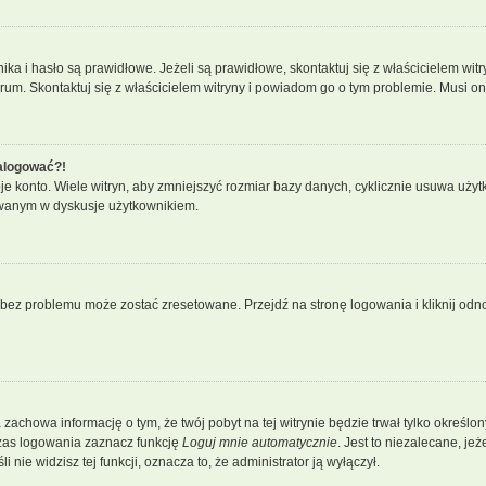
 i hasło są prawidłowe. Jeżeli są prawidłowe, skontaktuj się z właścicielem witry
orum. Skontaktuj się z właścicielem witryny i powiadom go o tym problemie. Musi o
zalogować?!
konto. Wiele witryn, aby zmniejszyć rozmiar bazy danych, cyklicznie usuwa użytkowni
owanym w dyskusje użytkownikiem.
ez problemu może zostać zresetowane. Przejdź na stronę logowania i kliknij odnoś
a zachowa informację o tym, że twój pobyt na tej witrynie będzie trwał tylko okreś
zas logowania zaznacz funkcję
Loguj mnie automatycznie
. Jest to niezalecane, je
 nie widzisz tej funkcji, oznacza to, że administrator ją wyłączył.