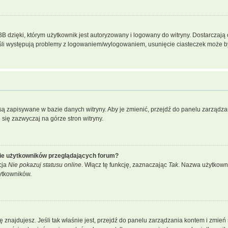
dzięki, którym użytkownik jest autoryzowany i logowany do witryny. Dostarczają on
Jeśli występują problemy z logowaniem/wylogowaniem, usunięcie ciasteczek może 
a są zapisywane w bazie danych witryny. Aby je zmienić, przejdź do panelu zarzą
 się zazwyczaj na górze stron witryny.
cie użytkowników przeglądających forum?
cja
Nie pokazuj statusu online
. Włącz tę funkcję, zaznaczając
Tak
. Nazwa użytkowni
ytkowników.
j się znajdujesz. Jeśli tak właśnie jest, przejdź do panelu zarządzania kontem i zm