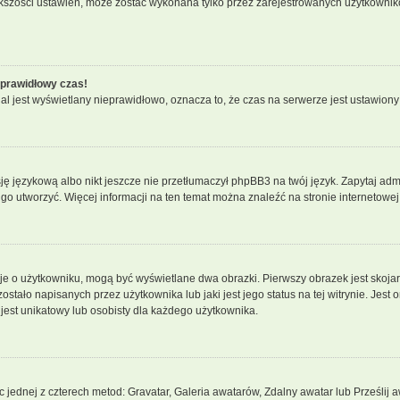
iększości ustawień, może zostać wykonana tylko przez zarejestrowanych użytkownikó
eprawidłowy czas!
l jest wyświetlany nieprawidłowo, oznacza to, że czas na serwerze jest ustawiony
ę językową albo nikt jeszcze nie przetłumaczył phpBB3 na twój język. Zapytaj admi
z go utworzyć. Więcej informacji na ten temat można znaleźć na stronie internetowe
cje o użytkowniku, mogą być wyświetlane dwa obrazki. Pierwszy obrazek jest skoja
tało napisanych przez użytkownika lub jaki jest jego status na tej witrynie. Jest
jest unikatowy lub osobisty dla każdego użytkownika.
c jednej z czterech metod: Gravatar, Galeria awatarów, Zdalny awatar lub Prześlij