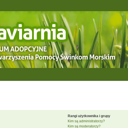
Rangi użytkownika i grupy
Kim są administratorzy?
Kim są moderatorzy?