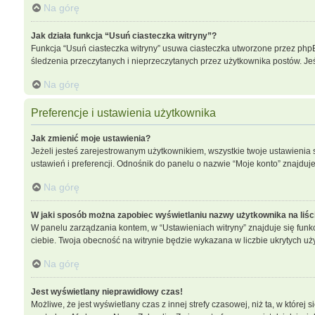
Na górę
Jak działa funkcja “Usuń ciasteczka witryny”?
Funkcja “Usuń ciasteczka witryny” usuwa ciasteczka utworzone przez phpBB 
śledzenia przeczytanych i nieprzeczytanych przez użytkownika postów. 
Na górę
Preferencje i ustawienia użytkownika
Jak zmienić moje ustawienia?
Jeżeli jesteś zarejestrowanym użytkownikiem, wszystkie twoje ustawieni
ustawień i preferencji. Odnośnik do panelu o nazwie “Moje konto” znajduje
Na górę
W jaki sposób można zapobiec wyświetlaniu nazwy użytkownika na liś
W panelu zarządzania kontem, w “Ustawieniach witryny” znajduje się funk
ciebie. Twoja obecność na witrynie będzie wykazana w liczbie ukrytych uż
Na górę
Jest wyświetlany nieprawidłowy czas!
Możliwe, że jest wyświetlany czas z innej strefy czasowej, niż ta, w które