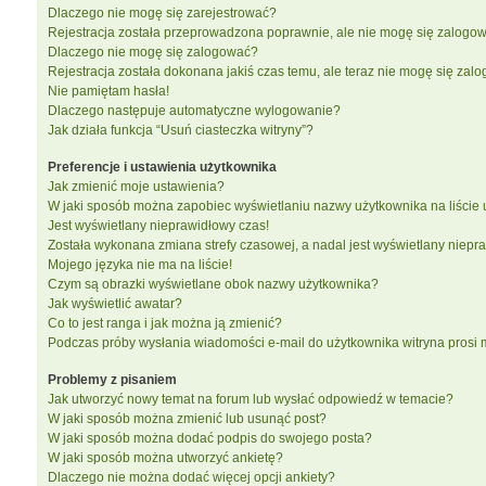
Dlaczego nie mogę się zarejestrować?
Rejestracja została przeprowadzona poprawnie, ale nie mogę się zalogow
Dlaczego nie mogę się zalogować?
Rejestracja została dokonana jakiś czas temu, ale teraz nie mogę się zal
Nie pamiętam hasła!
Dlaczego następuje automatyczne wylogowanie?
Jak działa funkcja “Usuń ciasteczka witryny”?
Preferencje i ustawienia użytkownika
Jak zmienić moje ustawienia?
W jaki sposób można zapobiec wyświetlaniu nazwy użytkownika na liście
Jest wyświetlany nieprawidłowy czas!
Została wykonana zmiana strefy czasowej, a nadal jest wyświetlany niepr
Mojego języka nie ma na liście!
Czym są obrazki wyświetlane obok nazwy użytkownika?
Jak wyświetlić awatar?
Co to jest ranga i jak można ją zmienić?
Podczas próby wysłania wiadomości e-mail do użytkownika witryna prosi
Problemy z pisaniem
Jak utworzyć nowy temat na forum lub wysłać odpowiedź w temacie?
W jaki sposób można zmienić lub usunąć post?
W jaki sposób można dodać podpis do swojego posta?
W jaki sposób można utworzyć ankietę?
Dlaczego nie można dodać więcej opcji ankiety?