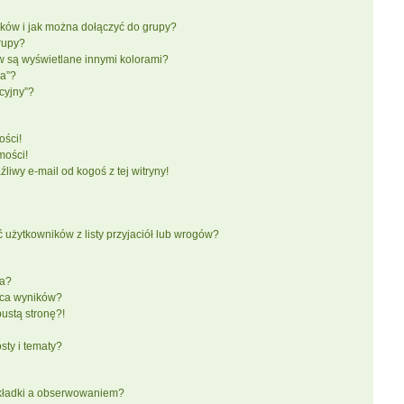
ików i jak można dołączyć do grupy?
rupy?
 są wyświetlane innymi kolorami?
ka”?
cyjny”?
ści!
mości!
iwy e-mail od kogoś z tej witryny!
żytkowników z listy przyjaciół lub wrogów?
ra?
aca wyników?
ustą stronę?!
ty i tematy?
akładki a obserwowaniem?