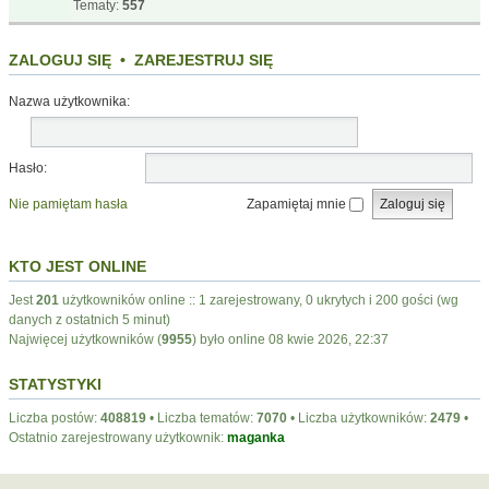
Tematy:
557
ZALOGUJ SIĘ
•
ZAREJESTRUJ SIĘ
Nazwa użytkownika:
Hasło:
Nie pamiętam hasła
Zapamiętaj mnie
KTO JEST ONLINE
Jest
201
użytkowników online :: 1 zarejestrowany, 0 ukrytych i 200 gości (wg
danych z ostatnich 5 minut)
Najwięcej użytkowników (
9955
) było online 08 kwie 2026, 22:37
STATYSTYKI
Liczba postów:
408819
• Liczba tematów:
7070
• Liczba użytkowników:
2479
•
Ostatnio zarejestrowany użytkownik:
maganka