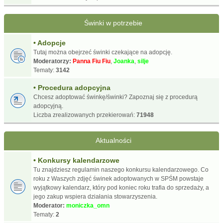
Świnki w potrzebie
• Adopcje
Tutaj można obejrzeć świnki czekające na adopcję.
Moderatorzy:
Panna Fiu Fiu
,
Joanka
,
silje
Tematy:
3142
• Procedura adopcyjna
Chcesz adoptować świnkę/świnki? Zapoznaj się z procedurą
adopcyjną.
Liczba zrealizowanych przekierowań:
71948
Aktualności
• Konkursy kalendarzowe
Tu znajdziesz regulamin naszego konkursu kalendarzowego. Co
roku z Waszych zdjęć świnek adoptowanych w SPŚM powstaje
wyjątkowy kalendarz, który pod koniec roku trafia do sprzedaży, a
jego zakup wspiera działania stowarzyszenia.
Moderator:
moniczka_omn
Tematy:
2