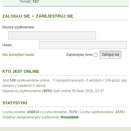
Tematy:
557
ZALOGUJ SIĘ
•
ZAREJESTRUJ SIĘ
Nazwa użytkownika:
Hasło:
Nie pamiętam hasła
Zapamiętaj mnie
KTO JEST ONLINE
Jest
149
użytkowników online :: 0 zarejestrowanych, 0 ukrytych i 149 gości (wg
danych z ostatnich 5 minut)
Najwięcej użytkowników (
9955
) było online 08 kwie 2026, 22:37
STATYSTYKI
Liczba postów:
408814
• Liczba tematów:
7070
• Liczba użytkowników:
2478
•
Ostatnio zarejestrowany użytkownik:
Ronalddok