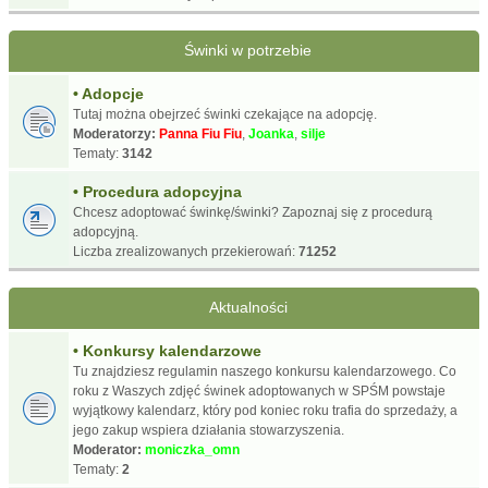
Świnki w potrzebie
• Adopcje
Tutaj można obejrzeć świnki czekające na adopcję.
Moderatorzy:
Panna Fiu Fiu
,
Joanka
,
silje
Tematy:
3142
• Procedura adopcyjna
Chcesz adoptować świnkę/świnki? Zapoznaj się z procedurą
adopcyjną.
Liczba zrealizowanych przekierowań:
71252
Aktualności
• Konkursy kalendarzowe
Tu znajdziesz regulamin naszego konkursu kalendarzowego. Co
roku z Waszych zdjęć świnek adoptowanych w SPŚM powstaje
wyjątkowy kalendarz, który pod koniec roku trafia do sprzedaży, a
jego zakup wspiera działania stowarzyszenia.
Moderator:
moniczka_omn
Tematy:
2