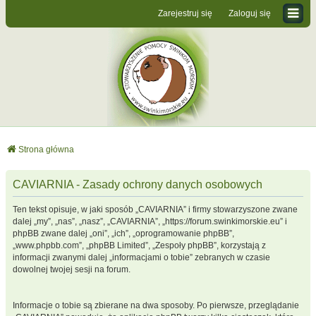
Zarejestruj się
Zaloguj się
Strona główna
CAVIARNIA - Zasady ochrony danych osobowych
Ten tekst opisuje, w jaki sposób „CAVIARNIA” i firmy stowarzyszone zwane
dalej „my”, „nas”, „nasz”, „CAVIARNIA”, „https://forum.swinkimorskie.eu” i
phpBB zwane dalej „oni”, „ich”, „oprogramowanie phpBB”,
„www.phpbb.com”, „phpBB Limited”, „Zespoły phpBB”, korzystają z
informacji zwanymi dalej „informacjami o tobie” zebranych w czasie
dowolnej twojej sesji na forum.
Informacje o tobie są zbierane na dwa sposoby. Po pierwsze, przeglądanie