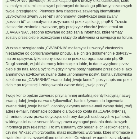
„CAVIARNIA” powoduje, że aplikacja phpBB tworzy kilka ciasteczek, które
są małymi plikami tekstowymi pobranymi do katalogu plików tymczasowych
twojej przeglądarki. Pierwsze dwa ciasteczka zawierają identyfikator
użytkownika zwany „user-id” i anonimowy identyfikator sesji zwany
„session-id”, automatycznie przyznane ci przez aplikację phpBB. Trzecie
ciasteczko zostanie utworzone, gdy przejrzysz chociaż jeden temat na
„CAVIARNIA”. Jest ono używane do zapisania informacji, które tematy
zostały przez ciebie przeczytane i służy do ułatwienia ci nawigacji na forum.
W czasie przeglądania „CAVIARNIA” możemy też utworzyć ciasteczka
niezależne od oprogramowania phpBB, ale ich ten dokument nie dotyczy –
ma on opisywać tylko strony stworzone przez oprogramowanie phpBB.
Drugi sposób, w jaki zbieramy informacje o tobie, to dane wysyłane przez
ciebie do nas. Mogą być to między innymi posty napisane przez ciebie jako
anonimowy użytkownik zwane dalej „anonimowe posty”, konta użytkownika
założone na „CAVIARNIA” zwane dalej „twoje konto” i posty napisane przez
ciebie po rejestracji i zalogowaniu zwane dalej „twoje posty”.
Twoje konto będzie zawierać przynajmniej unikalną identyfikacyjną nazwę
zwaną dalej „twoja nazwa użytkownika”, hasło używane do logowania
zwane dalej „twoje hasło” i osobisty aktywny adres e-mail zwany dalej „twój
adres e-mail”. Informacje podane dla twojego konta na „CAVIARNIA” są
chronione przez prawa dotyczące ochrony danych osobowych w państwie,
w którym stoi nasz serwer. Mamy prawo wymagać podania dodatkowych
informacji przy rejestracji, i to my ustalamy czy podanie ich jest konieczne,
czy nie. W każdym przypadku, masz możliwość wybrania, które informacje o
twoim koncie są wyświetlane publicznie. Co więcej, w panelu zarządzania