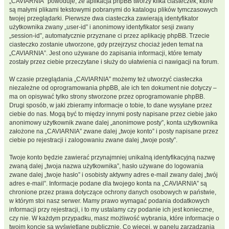
„CAVIARNIA” powoduje, że aplikacja phpBB tworzy kilka ciasteczek, które
są małymi plikami tekstowymi pobranymi do katalogu plików tymczasowych
twojej przeglądarki. Pierwsze dwa ciasteczka zawierają identyfikator
użytkownika zwany „user-id” i anonimowy identyfikator sesji zwany
„session-id”, automatycznie przyznane ci przez aplikację phpBB. Trzecie
ciasteczko zostanie utworzone, gdy przejrzysz chociaż jeden temat na
„CAVIARNIA”. Jest ono używane do zapisania informacji, które tematy
zostały przez ciebie przeczytane i służy do ułatwienia ci nawigacji na forum.
W czasie przeglądania „CAVIARNIA” możemy też utworzyć ciasteczka
niezależne od oprogramowania phpBB, ale ich ten dokument nie dotyczy –
ma on opisywać tylko strony stworzone przez oprogramowanie phpBB.
Drugi sposób, w jaki zbieramy informacje o tobie, to dane wysyłane przez
ciebie do nas. Mogą być to między innymi posty napisane przez ciebie jako
anonimowy użytkownik zwane dalej „anonimowe posty”, konta użytkownika
założone na „CAVIARNIA” zwane dalej „twoje konto” i posty napisane przez
ciebie po rejestracji i zalogowaniu zwane dalej „twoje posty”.
Twoje konto będzie zawierać przynajmniej unikalną identyfikacyjną nazwę
zwaną dalej „twoja nazwa użytkownika”, hasło używane do logowania
zwane dalej „twoje hasło” i osobisty aktywny adres e-mail zwany dalej „twój
adres e-mail”. Informacje podane dla twojego konta na „CAVIARNIA” są
chronione przez prawa dotyczące ochrony danych osobowych w państwie,
w którym stoi nasz serwer. Mamy prawo wymagać podania dodatkowych
informacji przy rejestracji, i to my ustalamy czy podanie ich jest konieczne,
czy nie. W każdym przypadku, masz możliwość wybrania, które informacje o
twoim koncie są wyświetlane publicznie. Co więcej, w panelu zarządzania