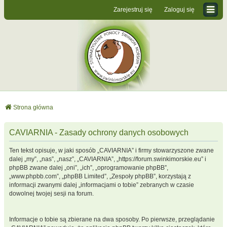
Zarejestruj się
Zaloguj się
Strona główna
CAVIARNIA - Zasady ochrony danych osobowych
Ten tekst opisuje, w jaki sposób „CAVIARNIA” i firmy stowarzyszone zwane
dalej „my”, „nas”, „nasz”, „CAVIARNIA”, „https://forum.swinkimorskie.eu” i
phpBB zwane dalej „oni”, „ich”, „oprogramowanie phpBB”,
„www.phpbb.com”, „phpBB Limited”, „Zespoły phpBB”, korzystają z
informacji zwanymi dalej „informacjami o tobie” zebranych w czasie
dowolnej twojej sesji na forum.
Informacje o tobie są zbierane na dwa sposoby. Po pierwsze, przeglądanie