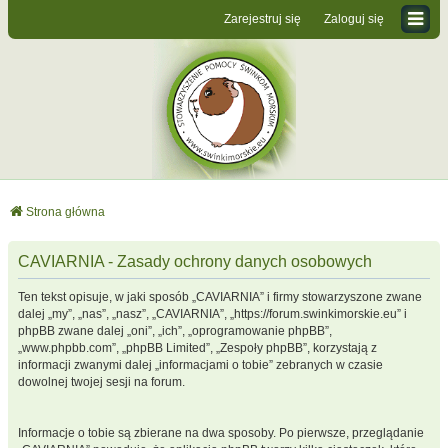
Zarejestruj się
Zaloguj się
Strona główna
CAVIARNIA - Zasady ochrony danych osobowych
Ten tekst opisuje, w jaki sposób „CAVIARNIA” i firmy stowarzyszone zwane
dalej „my”, „nas”, „nasz”, „CAVIARNIA”, „https://forum.swinkimorskie.eu” i
phpBB zwane dalej „oni”, „ich”, „oprogramowanie phpBB”,
„www.phpbb.com”, „phpBB Limited”, „Zespoły phpBB”, korzystają z
informacji zwanymi dalej „informacjami o tobie” zebranych w czasie
dowolnej twojej sesji na forum.
Informacje o tobie są zbierane na dwa sposoby. Po pierwsze, przeglądanie