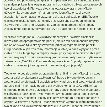
„CAVIARNIA” powoduje, że aplikacja phpBB tworzy kilka ciasteczek, które
są małymi plikami tekstowymi pobranymi do katalogu plików tymczasowych
twojej przeglądarki. Pierwsze dwa ciasteczka zawierają identyfikator
użytkownika zwany „user-id” i anonimowy identyfikator sesji zwany
„session-id”, automatycznie przyznane ci przez aplikację phpBB. Trzecie
ciasteczko zostanie utworzone, gdy przejrzysz chociaż jeden temat na
„CAVIARNIA”. Jest ono używane do zapisania informacji, które tematy
zostały przez ciebie przeczytane i służy do ułatwienia ci nawigacji na forum.
W czasie przeglądania „CAVIARNIA” możemy też utworzyć ciasteczka
niezależne od oprogramowania phpBB, ale ich ten dokument nie dotyczy –
ma on opisywać tylko strony stworzone przez oprogramowanie phpBB.
Drugi sposób, w jaki zbieramy informacje o tobie, to dane wysyłane przez
ciebie do nas. Mogą być to między innymi posty napisane przez ciebie jako
anonimowy użytkownik zwane dalej „anonimowe posty”, konta użytkownika
założone na „CAVIARNIA” zwane dalej „twoje konto” i posty napisane przez
ciebie po rejestracji i zalogowaniu zwane dalej „twoje posty”.
Twoje konto będzie zawierać przynajmniej unikalną identyfikacyjną nazwę
zwaną dalej „twoja nazwa użytkownika”, hasło używane do logowania
zwane dalej „twoje hasło” i osobisty aktywny adres e-mail zwany dalej „twój
adres e-mail”. Informacje podane dla twojego konta na „CAVIARNIA” są
chronione przez prawa dotyczące ochrony danych osobowych w państwie,
w którym stoi nasz serwer. Mamy prawo wymagać podania dodatkowych
informacji przy rejestracji, i to my ustalamy czy podanie ich jest konieczne,
czy nie. W każdym przypadku, masz możliwość wybrania, które informacje o
twoim koncie są wyświetlane publicznie. Co więcej, w panelu zarządzania