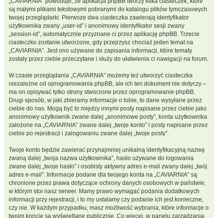
„CAVIARNIA” powoduje, że aplikacja phpBB tworzy kilka ciasteczek, które
są małymi plikami tekstowymi pobranymi do katalogu plików tymczasowych
twojej przeglądarki. Pierwsze dwa ciasteczka zawierają identyfikator
użytkownika zwany „user-id” i anonimowy identyfikator sesji zwany
„session-id”, automatycznie przyznane ci przez aplikację phpBB. Trzecie
ciasteczko zostanie utworzone, gdy przejrzysz chociaż jeden temat na
„CAVIARNIA”. Jest ono używane do zapisania informacji, które tematy
zostały przez ciebie przeczytane i służy do ułatwienia ci nawigacji na forum.
W czasie przeglądania „CAVIARNIA” możemy też utworzyć ciasteczka
niezależne od oprogramowania phpBB, ale ich ten dokument nie dotyczy –
ma on opisywać tylko strony stworzone przez oprogramowanie phpBB.
Drugi sposób, w jaki zbieramy informacje o tobie, to dane wysyłane przez
ciebie do nas. Mogą być to między innymi posty napisane przez ciebie jako
anonimowy użytkownik zwane dalej „anonimowe posty”, konta użytkownika
założone na „CAVIARNIA” zwane dalej „twoje konto” i posty napisane przez
ciebie po rejestracji i zalogowaniu zwane dalej „twoje posty”.
Twoje konto będzie zawierać przynajmniej unikalną identyfikacyjną nazwę
zwaną dalej „twoja nazwa użytkownika”, hasło używane do logowania
zwane dalej „twoje hasło” i osobisty aktywny adres e-mail zwany dalej „twój
adres e-mail”. Informacje podane dla twojego konta na „CAVIARNIA” są
chronione przez prawa dotyczące ochrony danych osobowych w państwie,
w którym stoi nasz serwer. Mamy prawo wymagać podania dodatkowych
informacji przy rejestracji, i to my ustalamy czy podanie ich jest konieczne,
czy nie. W każdym przypadku, masz możliwość wybrania, które informacje o
twoim koncie są wyświetlane publicznie. Co więcej, w panelu zarządzania