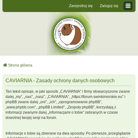
Zarejestruj się
Zaloguj się
Strona główna
CAVIARNIA - Zasady ochrony danych osobowych
Ten tekst opisuje, w jaki sposób „CAVIARNIA” i firmy stowarzyszone zwane
dalej „my”, „nas”, „nasz”, „CAVIARNIA”, „https://forum.swinkimorskie.eu” i
phpBB zwane dalej „oni”, „ich”, „oprogramowanie phpBB”,
„www.phpbb.com”, „phpBB Limited”, „Zespoły phpBB”, korzystają z
informacji zwanymi dalej „informacjami o tobie” zebranych w czasie
dowolnej twojej sesji na forum.
Informacje o tobie są zbierane na dwa sposoby. Po pierwsze, przeglądanie