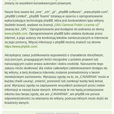
zmiany ze wszelkimi konsekwencjami prawnymi.
Nasze fora zwane też „one”, „ich”, „je”, „phpBB software”, „www.phpbb.com”,
„phpBB Limited”, „phpBB Teams” działają w oparciu o oprogramowanie
wykorzystujące technologię phpBB, która jest środowiskiem typu witryny
(bulletin board), wydane na licencji „
GNU General Public License v2
”
zwanej też „GPL”. Oprogramowanie jest dostępne do pobrania ze strony
www.phpbb.com
. Oprogramowanie phpBB tylko ułatwia dyskusje przez
internet, a jego autorzy nie kontrolują tekstów zamieszczanych w internecie
za jego pomocą. Więcej informacji o phpBB można znaleźć na stronie
https://www.phpbb.com/
.
Akceptujesz zakaz publikowania wypowiedzi o charakterze obraźliwym,
oszczerczym, propagującym treści niezgodne z polskim prawem lub
naruszającym cudze prawa autorskie i dobra osobiste. Naruszenie tego
zakazu może skutkować dla ciebie całkowitym zablokowaniem dostępu do
tej witryny, a twój dostawca internetu zostanie powiadomiony o twoim
niewłaściwym zachowaniu. Wyrażasz zgodę na to, że „CAVIARNIA” może w
każdej chwili usunąć, zmienić, przenieść lub zamknąć każdy twój temat,
post. Wyrażasz zgodę na zapisywanie wszystkich podanych przez ciebie
informacji w naszej bazie danych. Informacje te nie będą przekazywane
nikomu bez twojej zgody, ale ani „CAVIARNIA”, ani phpBB nie ponosi
odpowiedzialności za włamania do witryny, podczas których może dojść do
kradzieży danych.