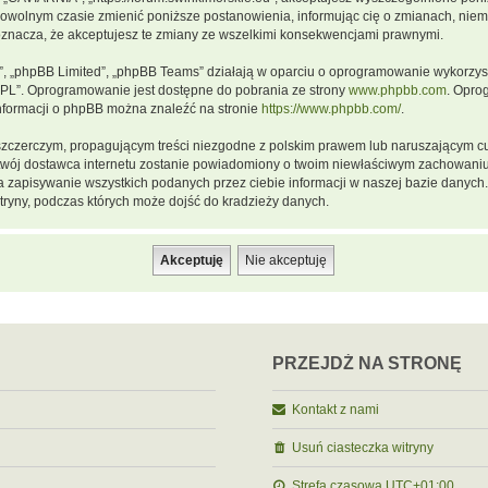
dowolnym czasie zmienić poniższe postanowienia, informując cię o zmianach, niemn
oznacza, że akceptujesz te zmiany ze wszelkimi konsekwencjami prawnymi.
m”, „phpBB Limited”, „phpBB Teams” działają w oparciu o oprogramowanie wykorzystu
GPL”. Oprogramowanie jest dostępne do pobrania ze strony
www.phpbb.com
. Opro
informacji o phpBB można znaleźć na stronie
https://www.phpbb.com/
.
szczerczym, propagującym treści niezgodne z polskim prawem lub naruszającym cu
a twój dostawca internetu zostanie powiadomiony o twoim niewłaściwym zachowani
a zapisywanie wszystkich podanych przez ciebie informacji w naszej bazie danych.
ryny, podczas których może dojść do kradzieży danych.
PRZEJDŹ NA STRONĘ
Kontakt z nami
Usuń ciasteczka witryny
Strefa czasowa
UTC+01:00