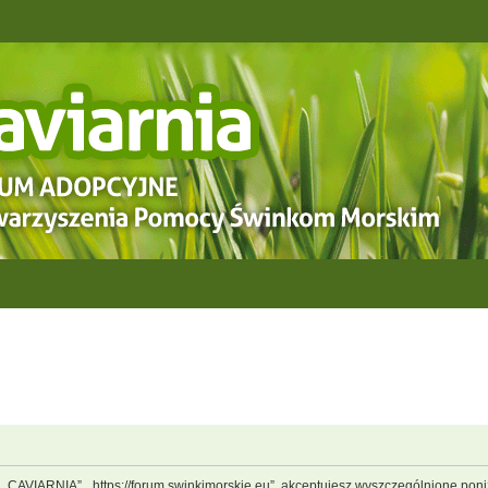
, „CAVIARNIA”, „https://forum.swinkimorskie.eu”, akceptujesz wyszczególnione poniż