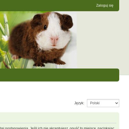
Zaloguj się
Język:
ej postanowienia. Jeśli ich nie akceptujesz, opuść to miejsce, naciskając