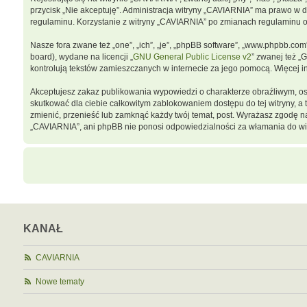
przycisk „Nie akceptuję”. Administracja witryny „CAVIARNIA” ma prawo w 
regulaminu. Korzystanie z witryny „CAVIARNIA” po zmianach regulaminu 
Nasze fora zwane też „one”, „ich”, „je”, „phpBB software”, „www.phpbb.co
board), wydane na licencji „
GNU General Public License v2
” zwanej też „
kontrolują tekstów zamieszczanych w internecie za jego pomocą. Więcej 
Akceptujesz zakaz publikowania wypowiedzi o charakterze obraźliwym, o
skutkować dla ciebie całkowitym zablokowaniem dostępu do tej witryny, 
zmienić, przenieść lub zamknąć każdy twój temat, post. Wyrażasz zgodę n
„CAVIARNIA”, ani phpBB nie ponosi odpowiedzialności za włamania do wit
KANAŁ
CAVIARNIA
Nowe tematy