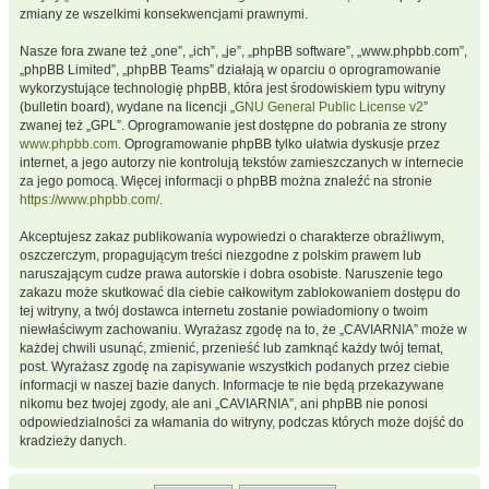
zmiany ze wszelkimi konsekwencjami prawnymi.
Nasze fora zwane też „one”, „ich”, „je”, „phpBB software”, „www.phpbb.com”,
„phpBB Limited”, „phpBB Teams” działają w oparciu o oprogramowanie
wykorzystujące technologię phpBB, która jest środowiskiem typu witryny
(bulletin board), wydane na licencji „
GNU General Public License v2
”
zwanej też „GPL”. Oprogramowanie jest dostępne do pobrania ze strony
www.phpbb.com
. Oprogramowanie phpBB tylko ułatwia dyskusje przez
internet, a jego autorzy nie kontrolują tekstów zamieszczanych w internecie
za jego pomocą. Więcej informacji o phpBB można znaleźć na stronie
https://www.phpbb.com/
.
Akceptujesz zakaz publikowania wypowiedzi o charakterze obraźliwym,
oszczerczym, propagującym treści niezgodne z polskim prawem lub
naruszającym cudze prawa autorskie i dobra osobiste. Naruszenie tego
zakazu może skutkować dla ciebie całkowitym zablokowaniem dostępu do
tej witryny, a twój dostawca internetu zostanie powiadomiony o twoim
niewłaściwym zachowaniu. Wyrażasz zgodę na to, że „CAVIARNIA” może w
każdej chwili usunąć, zmienić, przenieść lub zamknąć każdy twój temat,
post. Wyrażasz zgodę na zapisywanie wszystkich podanych przez ciebie
informacji w naszej bazie danych. Informacje te nie będą przekazywane
nikomu bez twojej zgody, ale ani „CAVIARNIA”, ani phpBB nie ponosi
odpowiedzialności za włamania do witryny, podczas których może dojść do
kradzieży danych.