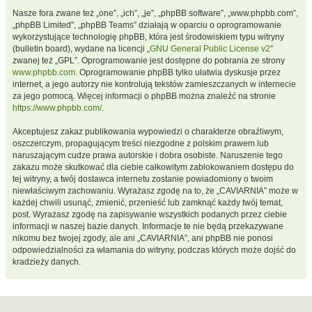
Nasze fora zwane też „one”, „ich”, „je”, „phpBB software”, „www.phpbb.com”,
„phpBB Limited”, „phpBB Teams” działają w oparciu o oprogramowanie
wykorzystujące technologię phpBB, która jest środowiskiem typu witryny
(bulletin board), wydane na licencji „
GNU General Public License v2
”
zwanej też „GPL”. Oprogramowanie jest dostępne do pobrania ze strony
www.phpbb.com
. Oprogramowanie phpBB tylko ułatwia dyskusje przez
internet, a jego autorzy nie kontrolują tekstów zamieszczanych w internecie
za jego pomocą. Więcej informacji o phpBB można znaleźć na stronie
https://www.phpbb.com/
.
Akceptujesz zakaz publikowania wypowiedzi o charakterze obraźliwym,
oszczerczym, propagującym treści niezgodne z polskim prawem lub
naruszającym cudze prawa autorskie i dobra osobiste. Naruszenie tego
zakazu może skutkować dla ciebie całkowitym zablokowaniem dostępu do
tej witryny, a twój dostawca internetu zostanie powiadomiony o twoim
niewłaściwym zachowaniu. Wyrażasz zgodę na to, że „CAVIARNIA” może w
każdej chwili usunąć, zmienić, przenieść lub zamknąć każdy twój temat,
post. Wyrażasz zgodę na zapisywanie wszystkich podanych przez ciebie
informacji w naszej bazie danych. Informacje te nie będą przekazywane
nikomu bez twojej zgody, ale ani „CAVIARNIA”, ani phpBB nie ponosi
odpowiedzialności za włamania do witryny, podczas których może dojść do
kradzieży danych.