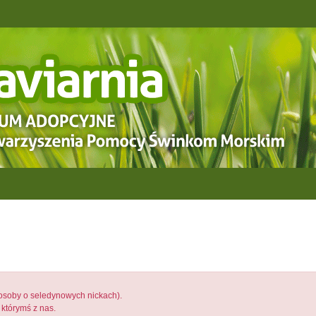
osoby o seledynowych nickach).
 którymś z nas.