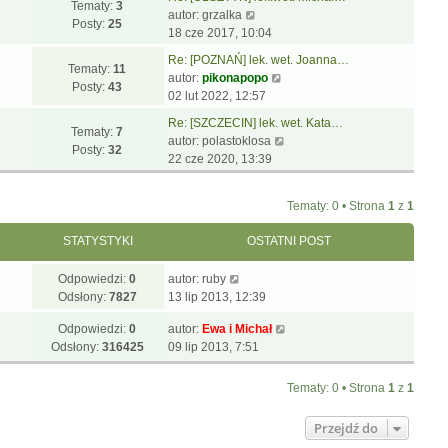
p
w
j
Tematy:
3
W
l
s
autor:
grzalka
o
i
n
Posty:
25
y
n
z
18 cze 2017, 10:04
s
e
o
ś
a
y
t
t
w
Re: [POZNAŃ] lek. wet. Joanna…
w
j
p
Tematy:
11
l
W
s
autor:
pikonapopo
i
n
o
Posty:
43
n
y
z
02 lut 2022, 12:57
e
o
s
a
ś
y
t
w
t
Re: [SZCZECIN] lek. wet. Kata…
j
w
p
Tematy:
7
l
s
W
autor:
polastoklosa
n
i
o
Posty:
32
n
z
y
22 cze 2020, 13:39
o
e
s
a
y
ś
w
t
t
j
p
w
s
l
Tematy: 0 • Strona
1
z
1
n
o
i
z
n
o
s
e
y
a
STATYSTYKI
OSTATNI POST
w
t
t
p
j
s
l
o
n
Odpowiedzi:
0
autor:
ruby
z
n
s
o
Odsłony:
7827
13 lip 2013, 12:39
y
a
t
w
p
j
Odpowiedzi:
0
autor:
Ewa i Michał
s
o
n
Odsłony:
316425
09 lip 2013, 7:51
z
s
o
y
t
w
p
Tematy: 0 • Strona
1
z
1
s
o
z
s
Przejdź do
y
t
p