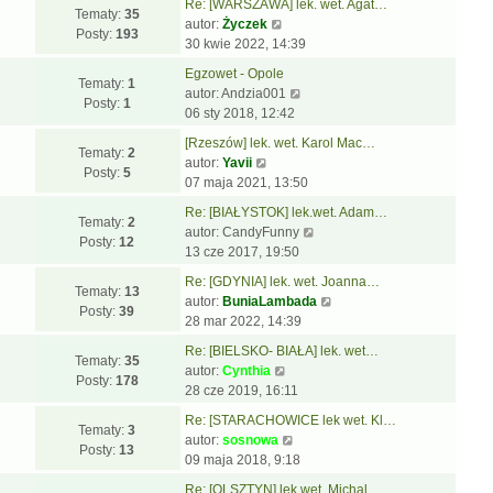
t
w
t
Re: [WARSZAWA] lek. wet. Agat…
j
w
p
Tematy:
35
W
s
l
autor:
Życzek
n
i
o
Posty:
193
y
z
n
30 kwie 2022, 14:39
o
e
s
ś
y
a
w
t
t
Egzowet - Opole
w
p
j
Tematy:
1
s
l
W
autor:
Andzia001
i
o
n
Posty:
1
z
n
y
06 sty 2018, 12:42
e
s
o
y
a
ś
t
t
w
[Rzeszów] lek. wet. Karol Mac…
p
j
w
Tematy:
2
W
l
s
autor:
Yavii
o
n
i
Posty:
5
y
n
z
07 maja 2021, 13:50
s
o
e
ś
a
y
t
w
t
Re: [BIAŁYSTOK] lek.wet. Adam…
w
j
p
Tematy:
2
s
l
W
autor:
CandyFunny
i
n
o
Posty:
12
z
n
y
13 cze 2017, 19:50
e
o
s
y
a
ś
t
w
t
Re: [GDYNIA] lek. wet. Joanna…
p
j
w
Tematy:
13
l
s
W
autor:
BuniaLambada
o
n
i
Posty:
39
n
z
y
28 mar 2022, 14:39
s
o
e
a
y
ś
t
w
t
Re: [BIELSKO- BIAŁA] lek. wet…
j
p
w
Tematy:
35
W
s
l
autor:
Cynthia
n
o
i
Posty:
178
y
z
n
28 cze 2019, 16:11
o
s
e
ś
y
a
w
t
t
Re: [STARACHOWICE lek wet. Kl…
w
p
j
Tematy:
3
s
W
l
autor:
sosnowa
i
o
n
Posty:
13
z
y
n
09 maja 2018, 9:18
e
s
o
y
ś
a
t
t
w
Re: [OLSZTYN] lek.wet. Michal…