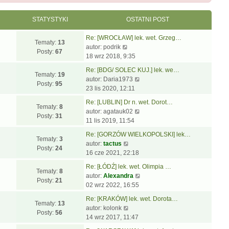
STATYSTYKI
OSTATNI POST
Re: [WROCŁAW] lek. wet. Grzeg…
Tematy:
13
W
autor:
podrik
Posty:
67
y
18 wrz 2018, 9:35
ś
Re: [BDG/ SOLEC KUJ.] lek. we…
w
Tematy:
19
W
autor:
Daria1973
i
Posty:
95
y
23 lis 2020, 12:11
e
ś
t
Re: [LUBLIN] Dr n. wet. Dorot…
w
Tematy:
8
l
W
autor:
agatauk02
i
Posty:
31
n
y
11 lis 2019, 11:54
e
a
ś
t
Re: [GORZÓW WIELKOPOLSKI] lek…
j
w
Tematy:
3
W
l
autor:
tactus
n
i
Posty:
24
y
n
16 cze 2021, 22:18
o
e
ś
a
w
t
Re: [ŁÓDŹ] lek. wet. Olimpia …
w
j
Tematy:
8
s
l
W
autor:
Alexandra
i
n
Posty:
21
z
n
y
02 wrz 2022, 16:55
e
o
y
a
ś
t
w
Re: [KRAKÓW] lek. wet. Dorota…
p
j
w
Tematy:
13
l
W
s
autor:
kolonk
o
n
i
Posty:
56
n
y
z
14 wrz 2017, 11:47
s
o
e
a
ś
y