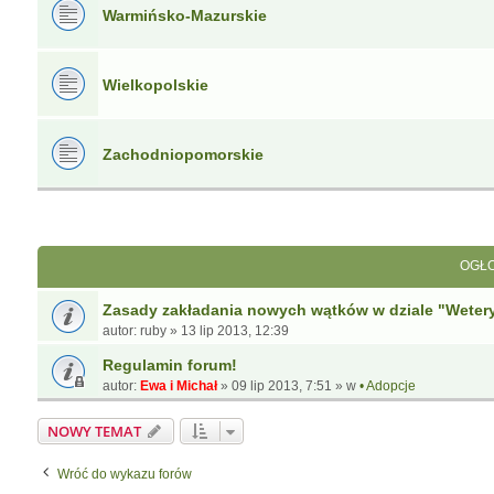
Warmińsko-Mazurskie
Wielkopolskie
Zachodniopomorskie
OGŁO
Zasady zakładania nowych wątków w dziale "Weter
autor:
ruby
»
13 lip 2013, 12:39
Regulamin forum!
autor:
Ewa i Michał
»
09 lip 2013, 7:51
» w
• Adopcje
NOWY TEMAT
Wróć do wykazu forów