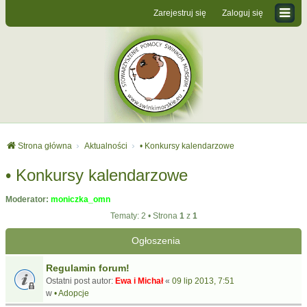
Zarejestruj się
Zaloguj się
Strona główna
Aktualności
• Konkursy kalendarzowe
• Konkursy kalendarzowe
Moderator:
moniczka_omn
Tematy: 2 • Strona
1
z
1
Ogłoszenia
Regulamin forum!
Ostatni post autor:
Ewa i Michał
«
09 lip 2013, 7:51
w
• Adopcje